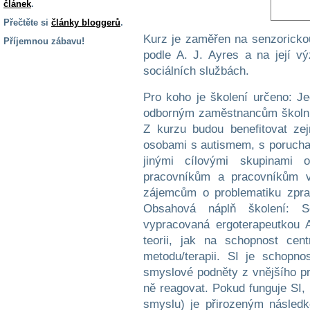
článek
.
Přečtěte si
články bloggerů
.
Kurz je zaměřen na senzorickou 
Příjemnou zábavu!
podle A. J. Ayres a na její v
S handicapem
sociálních službách.
na cestách
Pro koho je školení určeno: J
odborným zaměstnancům školní
Zdraví
a pomůcky
Z kurzu budou benefitovat zej
osobami s autismem, s porucha
jinými cílovými skupinami 
Vzdělání, práce
a příspěvky
pracovníkům a pracovníkům v 
zájemcům o problematiku zpra
Obsahová náplň školení: S
Náhradní
vypracovaná ergoterapeutkou A
plnění
teorii, jak na schopnost cen
metodu/terapii. SI je schopno
Rodina a děti
smyslové podněty z vnějšího pro
ně reagovat. Pokud funguje SI,
smyslu) je přirozeným následk