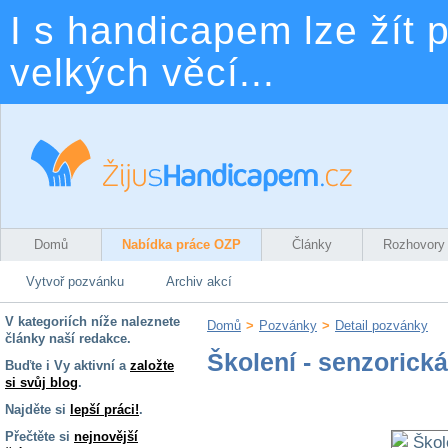
I s handicapem lze žít p
velkých věcí...
Domů
Nabídka práce OZP
Články
Rozhovory
Vytvoř pozvánku
Archiv akcí
V kategoriích níže naleznete
Domů
>
Pozvánky
>
Detail pozvánky
články naší redakce.
Školení - senzorická
Buďte i Vy aktivní a
založte
si svůj blog
.
Najděte si
lepší práci!
.
Přečtěte si
nejnovější