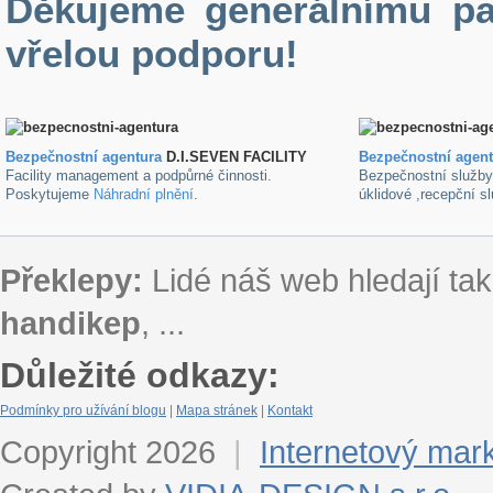
Děkujeme generálnímu pa
vřelou podporu!
Bezpečnostní agentura
D.I.SEVEN FACILITY
B
ezpečnostní agen
Facility management a podpůrné činnosti.
Bezpečnostní služb
Poskytujeme
Náhradní plnění
.
úklidové ,recepční s
Překlepy:
Lidé náš web hledají tak
handikep
, ...
Důležité odkazy:
Podmínky pro užívání blogu
|
Mapa stránek
|
Kontakt
Copyright 2026
|
Internetový mar