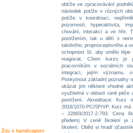
Společné zájmy
obtíže ve zpracovávání podnět
a volný čas
následek potíže v různých obl
potíže v koordinaci, nepřim
Kultura a akce
pozorností, hyperaktivita, i
chování, interakci a ve hře. 
postižením, tak u dětí s ner
taktilního, proprioceptivního a v
Rozhovory
a příběhy
schopnost SI, aby umělo lépe 
osobností
reagovat. Cílem kurzu je 
pracovníkům v sociálních slu
Sport
zdravotně
integraci, jejím významu, 
postižených
Poskytnout základní poznatky 
ukázat jim některé vhodné akt
Žiju s humorem
využitelná v oblasti rané péče
postižení. Akreditace: Kur
2016/1070-PC/SP/VP. Kurz má
– 22893/2017-2-793. Cena šk
předem) V ceně školení je z
školení. Oběd si hradí účastní
Žiju s handicapem