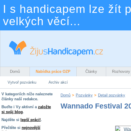
I s handicapem lze žít p
velkých věcí...
Domů
Nabídka práce OZP
Články
Rozhovory
Vytvoř pozvánku
Archiv akcí
V kategoriích níže naleznete
Domů
>
Pozvánky
>
Detail pozvánky
články naší redakce.
Wannado Festival 20
Buďte i Vy aktivní a
založte
si svůj blog
.
Najděte si
lepší práci!
.
Přečtěte si
nejnovější