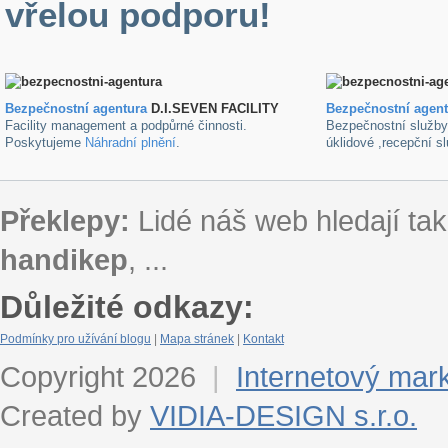
vřelou podporu!
Bezpečnostní agentura
D.I.SEVEN FACILITY
B
ezpečnostní agen
Facility management a podpůrné činnosti.
Bezpečnostní služb
Poskytujeme
Náhradní plnění
.
úklidové ,recepční s
Překlepy:
Lidé náš web hledají tak
handikep
, ...
Důležité odkazy:
Podmínky pro užívání blogu
|
Mapa stránek
|
Kontakt
Copyright 2026
|
Internetový mar
Created by
VIDIA-DESIGN s.r.o.