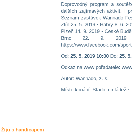
Společné zájmy
Doprovodný program a soutěže
a volný čas
dalších zajímavých aktivit, i p
Seznam zastávek Wannado Festi
Kultura a akce
Zlín 25. 5. 2019 • Habry 8. 6. 2
Plzeň 14. 9. 2019 • České Buděj
Brno 22. 9. 2019 
https://www.facebook.com/sport
Rozhovory
a příběhy
osobností
Od:
25. 5. 2019 10:00
Do:
25. 5
Sport
Odkaz na www pořadatele: www
zdravotně
postižených
Autor: Wannado, z. s.
Žiju s humorem
Místo konání: Stadion mládeže
Žiju s handicapem