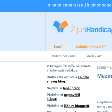
I s handicapem lze žít plnohodnotn
Domů
Nabídka práce OZP
Vytvoř pozvánku
Archiv akcí
V kategoriích níže naleznete
Domů
>
články naší redakce.
Mezin
Buďte i Vy aktivní a
založte
si svůj blog
.
Najděte si
lepší práci!
.
Přečtěte si
nejnovější
článek
.
Registrace
Přečtěte si
články bloggerů
.
turnaj v b
na hráče z 