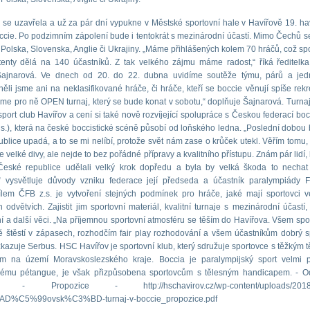
 se uzavřela a už za pár dní vypukne v Městské sportovní hale v Havířově 19. ha
occie. Po podzimním zápolení bude i tentokrát s mezinárodní účastí. Mimo Čechů s
 Polska, Slovenska, Anglie či Ukrajiny. „Máme přihlášených kolem 70 hráčů, což sp
stenty dělá na 140 účastníků. Z tak velkého zájmu máme radost,“ říká ředitelka
Šajnarová. Ve dnech od 20. do 22. dubna uvidíme soutěže týmu, párů a jedn
li jsme ani na neklasifikované hráče, či hráče, kteří se boccie věnují spíše rek
 jsme pro ně OPEN turnaj, který se bude konat v sobotu,“ doplňuje Šajnarová. Turna
port club Havířov a cení si také nově rozvíjející spolupráce s Českou federací bocc
 s.), která na české boccistické scéně působí od loňského ledna. „Poslední dobou 
blice upadá, a to se mi nelíbí, protože svět nám zase o krůček utekl. Věřím tomu,
e velké divy, ale nejde to bez pořádné přípravy a kvalitního přístupu. Znám pár lidí, 
České republice udělali velký krok dopředu a byla by velká škoda to nechat
,“ vysvětluje důvody vzniku federace její předseda a účastník paralympiády F
ílem ČFB z.s. je vytvoření stejných podmínek pro hráče, jaké mají sportovci 
 odvětvích. Zajistit jim sportovní materiál, kvalitní turnaje s mezinárodní účastí,
í a další věci. „Na příjemnou sportovní atmosféru se těším do Havířova. Všem sp
ě štěstí v zápasech, rozhodčím fair play rozhodování a všem účastníkům dobrý s
vzkazuje Serbus. HSC Havířov je sportovní klub, který sdružuje sportovce s těžkým 
m na území Moravskoslezského kraje. Boccia je paralympijský sport velmi 
kému pétangue, je však přizpůsobena sportovcům s tělesným handicapem. - O
e - Propozice - http://hschavirov.cz/wp-content/uploads/2018/0
D%C5%99ovsk%C3%BD-turnaj-v-boccie_propozice.pdf