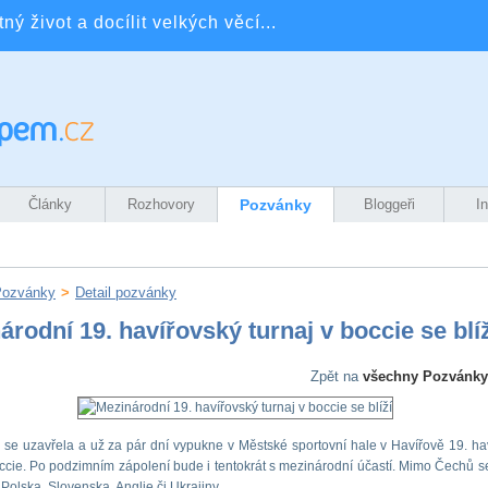
ý život a docílit velkých věcí...
Články
Rozhovory
Pozvánky
Bloggeři
I
Pozvánky
>
Detail pozvánky
árodní 19. havířovský turnaj v boccie se blíž
Zpět na
všechny Pozvánky
 se uzavřela a už za pár dní vypukne v Městské sportovní hale v Havířově 19. ha
occie. Po podzimním zápolení bude i tentokrát s mezinárodní účastí. Mimo Čechů s
Polska, Slovenska, Anglie či Ukrajiny.