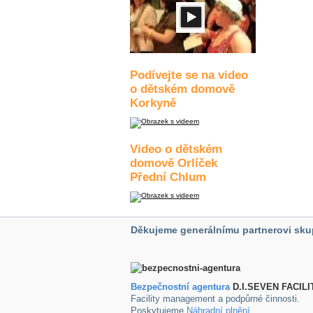
Podívejte se na video
o dětském domově
Korkyně
Video o dětském
domově Orlíček
Přední Chlum
Děkujeme generálnímu partnerovi sku
Bezpečnostní agentura
D.I.SEVEN FACILI
Facility management a podpůrné činnosti.
Poskytujeme
Náhradní plnění
.