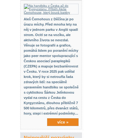
Aleš Černohous z Děčína je po
úrazu míchy. Před mnoha lety na
něj v jednom parku v Anglii spadl
strom. Ocitl se na vozíku, ale
aktivního života se nevzdal.
Věnuje se fotografii a grafice,
pomáhá lidem po poranění míchy
jako peer mentor spolupracující s
Českou asociací paraplegiků
(CZEPA) a mapuje bezbariérovost
v Česku. V roce 2025 pak udělal
krok, který by si netroufla řada
zdravých lidí: na speciálně
upraveném handbiku se společně
s cyklistkou Šárkou Jelínkovou
vydal na cestu z Česka do
Kyrgyzstánu, dlouhou přibližně 7
500 kilometrů, přes dvanáct států,
hory, stepi i extrémní podmínky…
více »
Nejnovější pozvánky