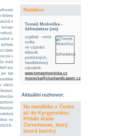
Redakce
vířovský
e těšíme
olečně s
Tomáš Mošnička -
 turnaje
šéfredaktor (ret)
otlivců.
vzpěrač - mistr
reačně a
světa
j pořádá
ve vzpírání
ii (dále
tělesně
boccia v
postižených,
 že malý
handbikerový
kteří pro
závodník
www.tomasmosnicka.cz
 jen tak
mosnicka@zijushandicapem.cz
rantišek
ve všech
 školení,
Aktuální rozhovor:
ortovcům
portovní
Na handbiku z Česka
tělesným
až do Kyrgyzstánu:
podobný
Příběh Aleše
dkaz na
Černohouse, který
2/19.-
bourá bariéry