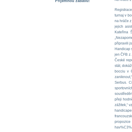
Příjemnou zábavu!
S handicapem
Registrace
na cestách
turnaj v b
na hráče z
jejich asi
Zdraví
Kateřina 
a pomůcky
„Nezapomně
připravili
Handicap s
Vzdělání, práce
jen ČFB z.
a příspěvky
České repu
stát, dokáž
bocciu v 
Náhradní
zaniknout
plnění
Serbus. C
sportovních
soustředěn
Rodina a děti
přeji hodn
zážitek,“ 
handicape
francouzs
Společné zájmy
propozic
a volný čas
hav%C3%A