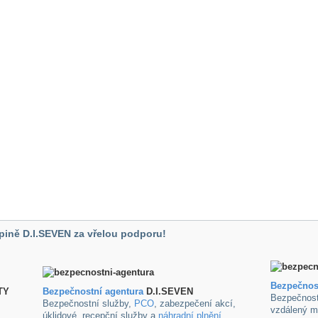
pině D.I.SEVEN za vřelou podporu!
Bezpečnos
TY
B
ezpečnostní agentura
D.I.SEVEN
Bezpečnost
Bezpečnostní služby,
PCO
, zabezpečení akcí,
vzdálený m
úklidové ,recepční služby a
náhradní plnění
.