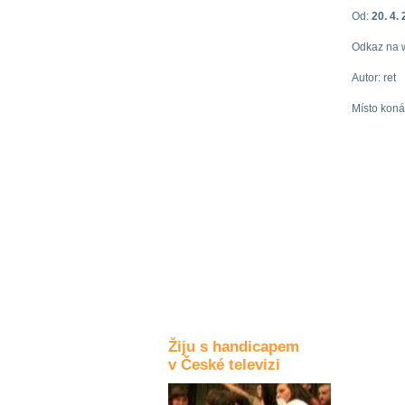
Od:
20. 4.
Kultura a akce
Odkaz na w
Autor: ret
Rozhovory
a příběhy
Místo koná
osobností
Sport
zdravotně
postižených
Žiju s humorem
Žiju s handicapem
v České televizi