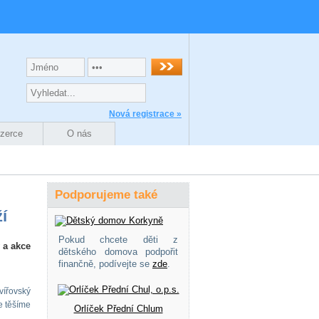
Nová registrace »
nzerce
O nás
Podporujeme také
í
Pokud chcete děti z
 a akce
dětského domova podpořit
finančně, podívejte se
zde
.
vířovský
e těšíme
Orlíček Přední Chlum