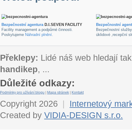
Bezpečnostní agentura
D.I.SEVEN FACILITY
B
ezpečnostní agen
Facility management a podpůrné činnosti.
Bezpečnostní služb
Poskytujeme
Náhradní plnění
.
úklidové ,recepční s
Překlepy:
Lidé náš web hledají tak
handikep
, ...
Důležité odkazy:
Podmínky pro užívání blogu
|
Mapa stránek
|
Kontakt
Copyright 2026
|
Internetový mar
Created by
VIDIA-DESIGN s.r.o.