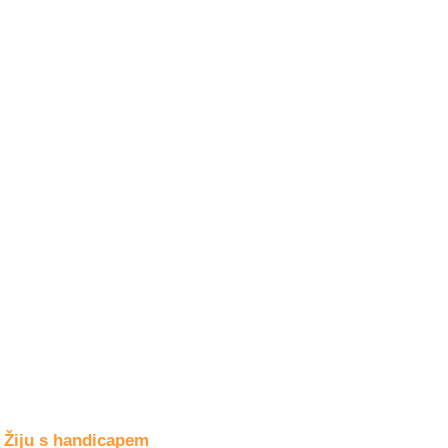
Společné zájmy
a volný čas
Kultura a akce
Rozhovory
a příběhy
osobností
Sport
zdravotně
postižených
Žiju s humorem
Žiju s handicapem