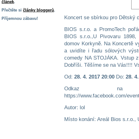
článek
.
Přečtěte si
články bloggerů
.
Koncert se sbírkou pro Dětský
Příjemnou zábavu!
S handicapem
BIOS s.r.o. a PromoTech pořá
na cestách
BIOS s.r.o.,U Pivovaru 1898,
domov Korkyně. Na Koncertě
a uvidíte i řadu sólových vý
Zdraví
a pomůcky
comedy NA STOJÁKA. Vstup zda
Dobříši. Těšíme se na Vás!!!! V
Vzdělání, práce
Od:
28. 4. 2017 20:00
Do:
28. 4
a příspěvky
Odkaz na w
https://www.facebook.com/even
Náhradní
plnění
Autor: lol
Rodina a děti
Místo konání: Areál Bios s.r.o.,