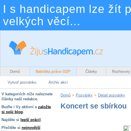
I s handicapem lze žít p
velkých věcí...
Domů
Nabídka práce OZP
Články
Rozhovory
Vytvoř pozvánku
Archiv akcí
V kategoriích níže naleznete
Domů
>
Pozvánky
>
Detail pozvánky
články naší redakce.
Koncert se sbírkou
Buďte i Vy aktivní a
založte
si svůj blog
.
Najděte si
lepší práci!
.
Přečtěte si
nejnovější