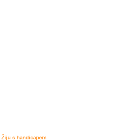
Společné zájmy
a volný čas
Kultura a akce
Rozhovory
a příběhy
osobností
Sport
zdravotně
postižených
Žiju s humorem
Žiju s handicapem