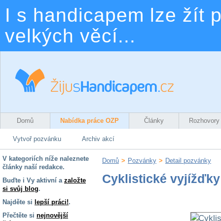
I s handicapem lze žít p
velkých věcí...
Domů
Nabídka práce OZP
Články
Rozhovory
Vytvoř pozvánku
Archiv akcí
V kategoriích níže naleznete
Domů
>
Pozvánky
>
Detail pozvánky
články naší redakce.
Cyklistické vyjížďk
Buďte i Vy aktivní a
založte
si svůj blog
.
Najděte si
lepší práci!
.
Přečtěte si
nejnovější