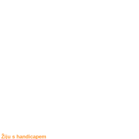
Společné zájmy
a volný čas
Kultura a akce
Rozhovory
a příběhy
osobností
Sport
zdravotně
postižených
Žiju s humorem
Žiju s handicapem