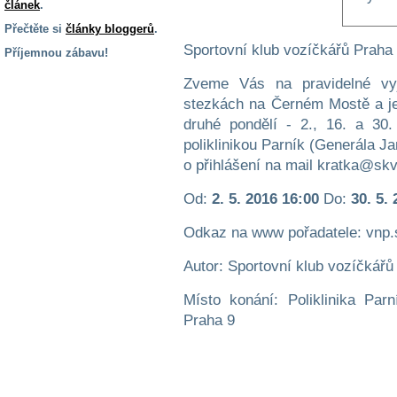
článek
.
Přečtěte si
články bloggerů
.
Sportovní klub vozíčkářů Praha 
Příjemnou zábavu!
S handicapem
Zveme Vás na pravidelné vyj
na cestách
stezkách na Černém Mostě a je
druhé pondělí - 2., 16. a 30
poliklinikou Parník (Generála J
Zdraví
a pomůcky
o přihlášení na mail kratka@sk
Od:
2. 5. 2016 16:00
Do:
30. 5.
Vzdělání, práce
a příspěvky
Odkaz na www pořadatele: vnp.
Autor: Sportovní klub vozíčkářů
Náhradní
plnění
Místo konání: Poliklinika Pa
Praha 9
Rodina a děti