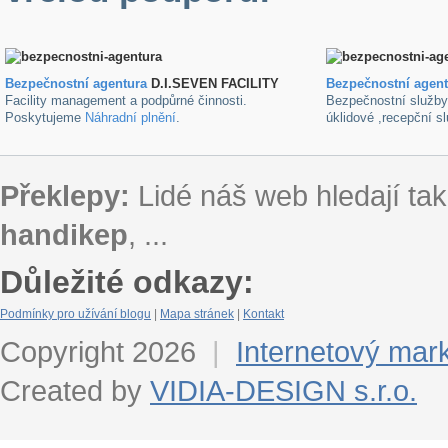
Bezpečnostní agentura
D.I.SEVEN FACILITY
B
ezpečnostní agen
Facility management a podpůrné činnosti.
Bezpečnostní služb
Poskytujeme
Náhradní plnění
.
úklidové ,recepční s
Překlepy:
Lidé náš web hledají tak
handikep
, ...
Důležité odkazy:
Podmínky pro užívání blogu
|
Mapa stránek
|
Kontakt
Copyright 2026
|
Internetový mar
Created by
VIDIA-DESIGN s.r.o.