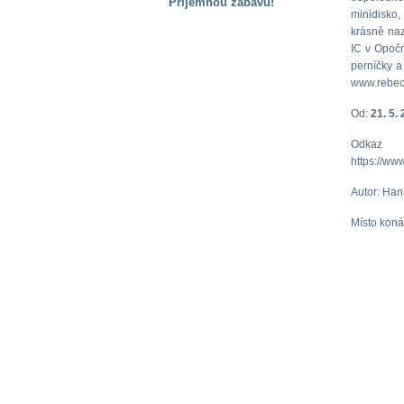
Příjemnou zábavu!
minidisko,
S handicapem
krásně naz
na cestách
IC v Opoč
perníčky a
www.rebeci
Zdraví
a pomůcky
Od:
21. 5.
Od
Vzdělání, práce
https://w
a příspěvky
Autor: Ha
Místo koná
Náhradní
plnění
Rodina a děti
Společné zájmy
a volný čas