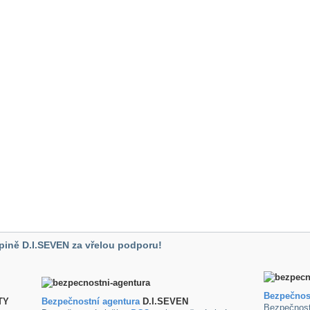
pině D.I.SEVEN za vřelou podporu!
Bezpečnos
TY
B
ezpečnostní agentura
D.I.SEVEN
Bezpečnost