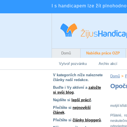
I s handicapem lze žít plnohodnotn
Domů
Nabídka práce OZP
Vytvoř pozvánku
Archiv akcí
V kategoriích níže naleznete
Domů
>
články naší redakce.
Opočn
Buďte i Vy aktivní a
založte
si svůj blog
.
Najděte si
lepší práci!
.
motýlí kříd
Přečtěte si
nejnovější
článek
.
Přátelé, 
Přečtěte si
články bloggerů
.
neskutečn
odpoledne