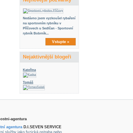
Nedávno jsem vyzkoušel rybaření
na sportovním rybníku v
Příčovech u Sedlčan - Sportovní
rybník Bobrník...
Vstupte »
Nejaktivnější blogeři
Kateřina
Tomáš
tní agentura
D.I.SEVEN SERVICE
ní služby jako fyzická ostraha nebo