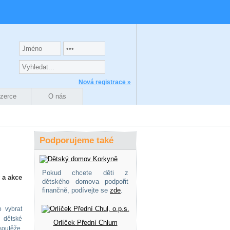
Nová registrace »
nzerce
O nás
Podporujeme také
Pokud chcete děti z
 a akce
dětského domova podpořit
finančně, podívejte se
zde
.
 vybrat
i dětské
Orlíček Přední Chlum
outěže,