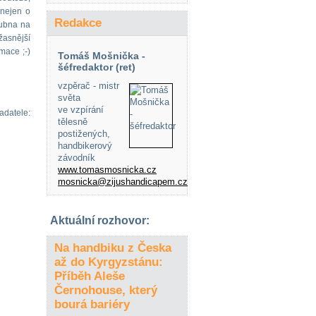
 nejen o
Redakce
dubna na
žasnější
mace ;-)
Tomáš Mošnička -
šéfredaktor (ret)
vzpěrač - mistr
světa
ve vzpírání
e:
tělesně
postižených,
handbikerový
závodník
www.tomasmosnicka.cz
mosnicka@zijushandicapem.cz
Aktuální rozhovor:
Na handbiku z Česka
až do Kyrgyzstánu:
Příběh Aleše
Černohouse, který
bourá bariéry