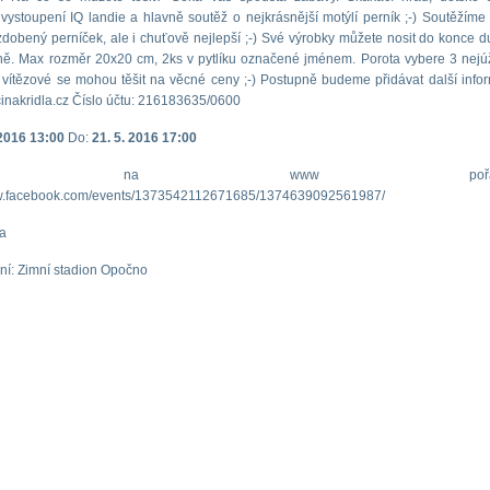
 vystoupení IQ landie a hlavně soutěž o nejkrásnější motýlí perník ;-) Soutěžíme
dobený perníček, ale i chuťově nejlepší ;-) Své výrobky můžete nosit do konce 
ně. Max rozměr 20x20 cm, 2ks v pytlíku označené jménem. Porota vybere 3 nejú
 vítězové se mohou těšit na věcné ceny ;-) Postupně budeme přidávat další infor
nakridla.cz Číslo účtu: 216183635/0600
 2016 13:00
Do:
21. 5. 2016 17:00
kaz na www pořadatel
ww.facebook.com/events/1373542112671685/1374639092561987/
na
ní: Zimní stadion Opočno