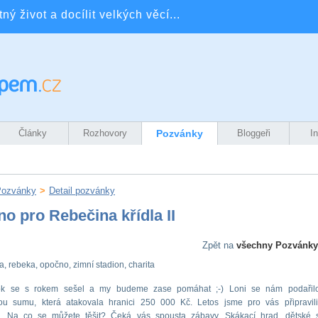
ý život a docílit velkých věcí...
Články
Rozhovory
Pozvánky
Bloggeři
I
Pozvánky
>
Detail pozvánky
o pro Rebečina křídla II
Zpět na
všechny Pozvánky
la, rebeka, opočno, zimní stadion, charita
rok se s rokem sešel a my budeme zase pomáhat ;-) Loni se nám podařilo
ou sumu, která atakovala hranici 250 000 Kč. Letos jsme pro vás připravil
. Na co se můžete těšit? Čeká vás spousta zábavy. Skákací hrad, dětské s