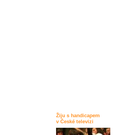
Kultura a akce
Rozhovory
a příběhy
osobností
Sport
zdravotně
postižených
Žiju s humorem
Žiju s handicapem
v České televizi