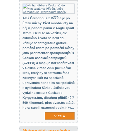
Aleš Černohous z Děčína je po
úrazu míchy. Před mnoha lety na
něj v jednom parku v Anglii spadl
strom. Ocitl se na vozíku, ale
aktivního života se nevzdal.
Věnuje se fotografii a grafice,
pomáhá lidem po poranění míchy
jako peer mentor spolupracující s
Českou asociací paraplegiků
(CZEPA) a mapuje bezbariérovost
v Česku. V roce 2025 pak udělal
krok, který by si netroufla řada
zdravých lidí: na speciálně
upraveném handbiku se společně
s cyklistkou Šárkou Jelínkovou
vydal na cestu z Česka do
Kyrgyzstánu, dlouhou přibližně 7
500 kilometrů, přes dvanáct států,
hory, stepi i extrémní podmínky…
více »
Nejnovější pozvánky