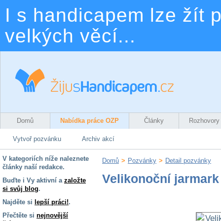
I s handicapem lze žít p
velkých věcí...
Domů
Nabídka práce OZP
Články
Rozhovory
Vytvoř pozvánku
Archiv akcí
V kategoriích níže naleznete
Domů
>
Pozvánky
>
Detail pozvánky
články naší redakce.
Velikonoční jarmark 
Buďte i Vy aktivní a
založte
si svůj blog
.
Najděte si
lepší práci!
.
Přečtěte si
nejnovější