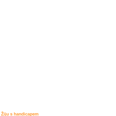
Společné zájmy
a volný čas
Kultura a akce
Rozhovory
a příběhy
osobností
Sport
zdravotně
postižených
Žiju s humorem
Žiju s handicapem