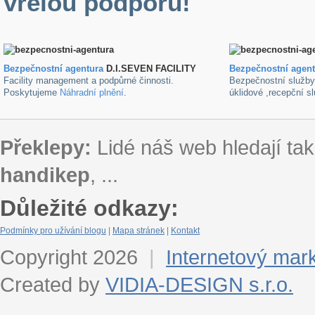
vřelou podporu!
Bezpečnostní agentura
D.I.SEVEN FACILITY
B
ezpečnostní agen
Facility management a podpůrné činnosti.
Bezpečnostní služb
Poskytujeme
Náhradní plnění
.
úklidové ,recepční s
Překlepy:
Lidé náš web hledají tak
handikep
, ...
Důležité odkazy:
Podmínky pro užívání blogu
|
Mapa stránek
|
Kontakt
Copyright 2026
|
Internetový mar
Created by
VIDIA-DESIGN s.r.o.