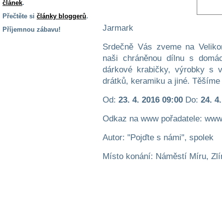
článek
.
Přečtěte si
články bloggerů
.
Jarmark
Příjemnou zábavu!
S handicapem
Srdečně Vás zveme na Velikono
na cestách
naši chráněnou dílnu s domác
dárkové krabičky, výrobky s v
drátků, keramiku a jiné. Těšíme 
Zdraví
a pomůcky
Od:
23. 4. 2016 09:00
Do:
24. 4
Vzdělání, práce
Odkaz na www pořadatele: www.
a příspěvky
Autor: "Pojďte s námi", spolek
Náhradní
Místo konání: Náměstí Míru, Zlí
plnění
Rodina a děti