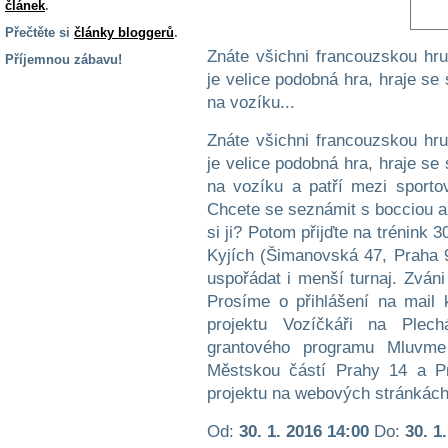
článek
.
Přečtěte si
články bloggerů
.
Znáte všichni francouzskou hr
Příjemnou zábavu!
je velice podobná hra, hraje se
S handicapem
na vozíku...
na cestách
Znáte všichni francouzskou hr
je velice podobná hra, hraje se
Zdraví
a pomůcky
na vozíku a patří mezi sportov
Chcete se seznámit s bocciou a p
si ji? Potom přijďte na trénink 
Vzdělání, práce
a příspěvky
Kyjích (Šimanovská 47, Praha 
uspořádat i menší turnaj. Zváni 
Prosíme o přihlášení na mail 
Náhradní
projektu Vozíčkáři na Plech
plnění
grantového programu Mluvme
Městskou částí Prahy 14 a Pr
Rodina a děti
projektu na webových stránkách
Od:
30. 1. 2016 14:00
Do:
30. 1