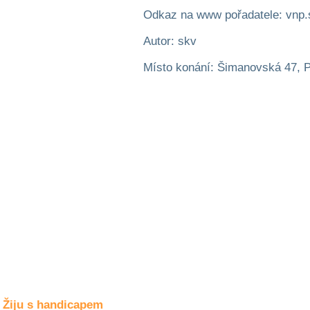
Společné zájmy
Odkaz na www pořadatele: vnp.
a volný čas
Autor: skv
Kultura a akce
Místo konání: Šimanovská 47, 
Rozhovory
a příběhy
osobností
Sport
zdravotně
postižených
Žiju s humorem
Žiju s handicapem