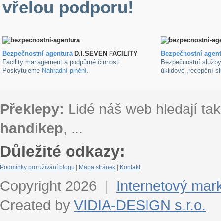
vřelou podporu!
Bezpečnostní agentura
D.I.SEVEN FACILITY
B
ezpečnostní agen
Facility management a podpůrné činnosti.
Bezpečnostní služb
Poskytujeme
Náhradní plnění
.
úklidové ,recepční s
Překlepy:
Lidé náš web hledají tak
handikep
, ...
Důležité odkazy:
Podmínky pro užívání blogu
|
Mapa stránek
|
Kontakt
Copyright 2026
|
Internetový mar
Created by
VIDIA-DESIGN s.r.o.