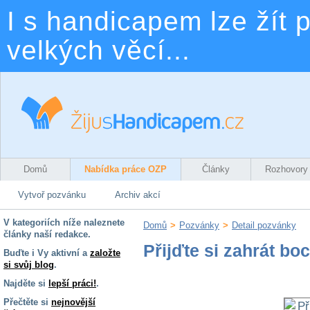
I s handicapem lze žít p
velkých věcí...
Domů
Nabídka práce OZP
Články
Rozhovory
Vytvoř pozvánku
Archiv akcí
V kategoriích níže naleznete
Domů
>
Pozvánky
>
Detail pozvánky
články naší redakce.
Přijďte si zahrát boc
Buďte i Vy aktivní a
založte
si svůj blog
.
Najděte si
lepší práci!
.
Přečtěte si
nejnovější