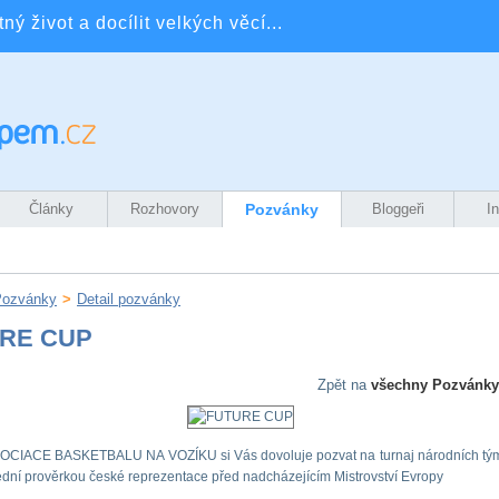
ý život a docílit velkých věcí...
Články
Rozhovory
Pozvánky
Bloggeři
I
Pozvánky
>
Detail pozvánky
RE CUP
Zpět na
všechny Pozvánky
CIACE BASKETBALU NA VOZÍKU si Vás dovoluje pozvat na turnaj národních tým
dní prověrkou české reprezentace před nadcházejícím Mistrovství Evropy