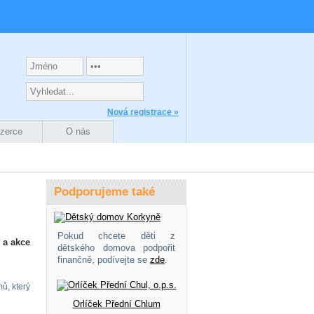
Nová registrace »
nzerce
O nás
Podporujeme také
Pokud chcete děti z
 a akce
dětského domova podpořit
finančně, podívejte se
zde
.
ů, který
Orlíček Přední Chlum