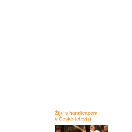
Kultura a akce
Rozhovory
a příběhy
osobností
Sport
zdravotně
postižených
Žiju s humorem
Žiju s handicapem
v České televizi