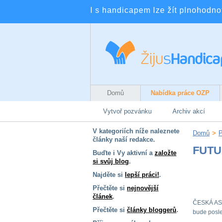
I s handicapem lze žít plnohodnotn
Domů
Nabídka práce OZP
Vytvoř pozvánku
Archiv akcí
V kategoriích níže naleznete
Domů
>
články naší redakce.
FUTU
Buďte i Vy aktivní a
založte
si svůj blog
.
Najděte si
lepší práci!
.
Přečtěte si
nejnovější
článek
.
ČESKÁ ASO
Přečtěte si
články bloggerů
.
bude posle