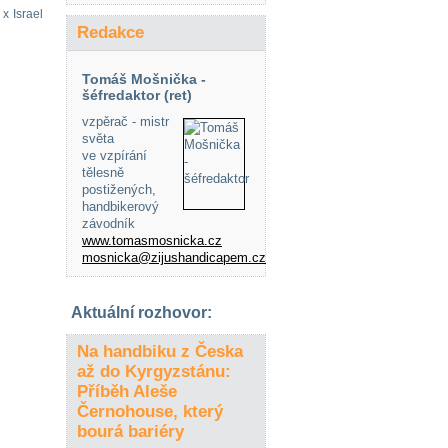
 x Israel
Redakce
Tomáš Mošnička -
šéfredaktor (ret)
vzpěrač - mistr
světa
ve vzpírání
tělesně
postižených,
handbikerový
závodník
www.tomasmosnicka.cz
mosnicka@zijushandicapem.cz
Aktuální rozhovor:
Na handbiku z Česka
až do Kyrgyzstánu:
Příběh Aleše
Černohouse, který
bourá bariéry