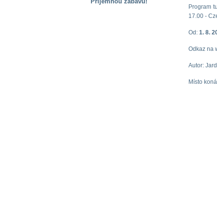
Příjemnou zábavu!
Program tur
S handicapem
17.00 - Cze
na cestách
Od:
1. 8. 
Odkaz na 
Zdraví
a pomůcky
Autor: Jar
Místo kon
Vzdělání, práce
a příspěvky
Náhradní
plnění
Rodina a děti
Společné zájmy
a volný čas