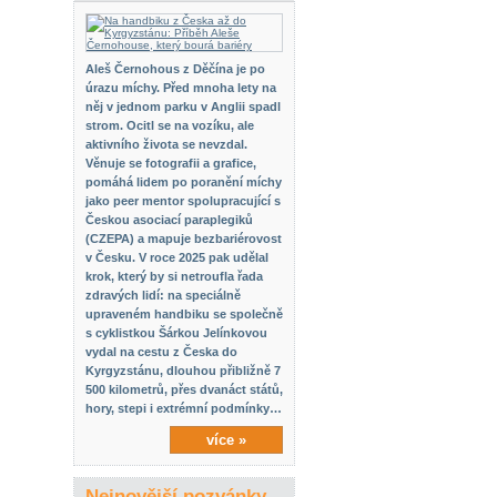
Aleš Černohous z Děčína je po
úrazu míchy. Před mnoha lety na
něj v jednom parku v Anglii spadl
strom. Ocitl se na vozíku, ale
aktivního života se nevzdal.
Věnuje se fotografii a grafice,
pomáhá lidem po poranění míchy
jako peer mentor spolupracující s
Českou asociací paraplegiků
(CZEPA) a mapuje bezbariérovost
v Česku. V roce 2025 pak udělal
krok, který by si netroufla řada
zdravých lidí: na speciálně
upraveném handbiku se společně
s cyklistkou Šárkou Jelínkovou
vydal na cestu z Česka do
Kyrgyzstánu, dlouhou přibližně 7
500 kilometrů, přes dvanáct států,
hory, stepi i extrémní podmínky…
více »
Nejnovější pozvánky