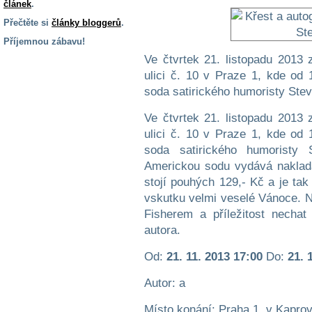
článek
.
Přečtěte si
články bloggerů
.
Příjemnou zábavu!
Ve čtvrtek 21. listopadu 2013
S handicapem
na cestách
ulici č. 10 v Praze 1, kde od
soda satirického humoristy Stev
Zdraví
Ve čtvrtek 21. listopadu 2013
a pomůcky
ulici č. 10 v Praze 1, kde od
soda satirického humoristy 
Vzdělání, práce
Americkou sodu vydává naklada
a příspěvky
stojí pouhých 129,- Kč a je ta
vskutku velmi veselé Vánoce. N
Fisherem a příležitost necha
Náhradní
plnění
autora.
Od:
21. 11. 2013 17:00
Do:
21. 
Rodina a děti
Autor: a
Místo konání: Praha 1, v Kaprově