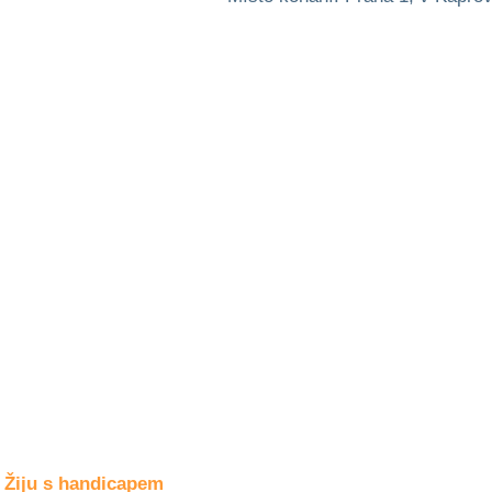
Společné zájmy
a volný čas
Kultura a akce
Rozhovory
a příběhy
osobností
Sport
zdravotně
postižených
Žiju s humorem
Žiju s handicapem