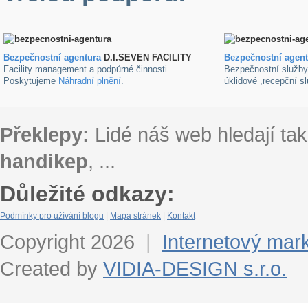
Bezpečnostní agentura
D.I.SEVEN FACILITY
B
ezpečnostní agen
Facility management a podpůrné činnosti.
Bezpečnostní služb
Poskytujeme
Náhradní plnění
.
úklidové ,recepční s
Překlepy:
Lidé náš web hledají tak
handikep
, ...
Důležité odkazy:
Podmínky pro užívání blogu
|
Mapa stránek
|
Kontakt
Copyright 2026
|
Internetový mar
Created by
VIDIA-DESIGN s.r.o.