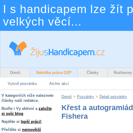
I s handicapem lze žít p
velkých věcí...
Domů
Nabídka práce OZP
Články
Rozhovory
Vytvoř pozvánku
Archiv akcí
V kategoriích níže naleznete
Domů
>
Pozvánky
>
Detail pozvánky
články naší redakce.
Křest a autogramiá
Buďte i Vy aktivní a
založte
si svůj blog
.
Fishera
Najděte si
lepší práci!
.
Přečtěte si
nejnovější