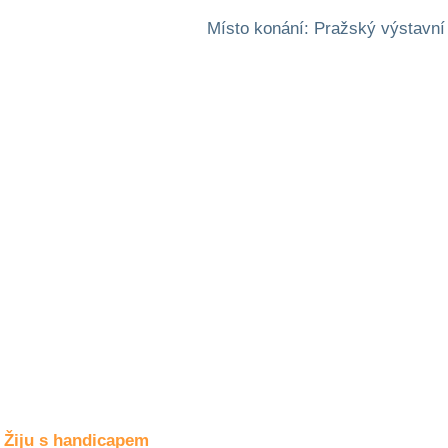
Společné zájmy
a volný čas
Místo konání: Pražský výstavní
Kultura a akce
Rozhovory
a příběhy
osobností
Sport
zdravotně
postižených
Žiju s humorem
Žiju s handicapem