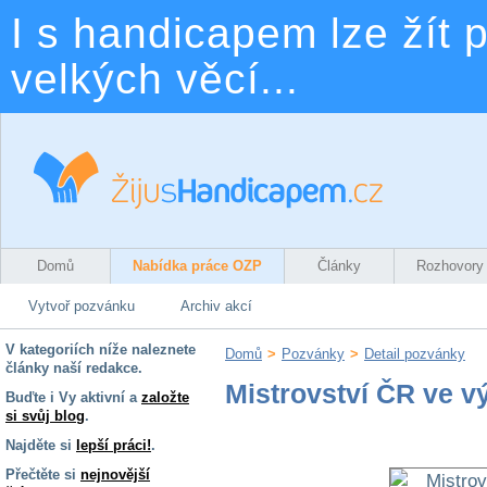
I s handicapem lze žít p
velkých věcí...
Domů
Nabídka práce OZP
Články
Rozhovory
Vytvoř pozvánku
Archiv akcí
V kategoriích níže naleznete
Domů
>
Pozvánky
>
Detail pozvánky
články naší redakce.
Mistrovství ČR ve v
Buďte i Vy aktivní a
založte
si svůj blog
.
Najděte si
lepší práci!
.
Přečtěte si
nejnovější