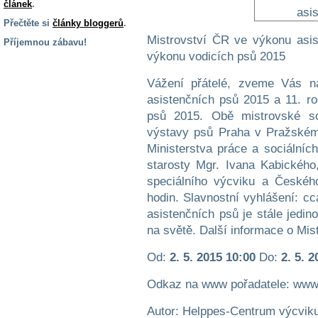
článek
.
Přečtěte si
články bloggerů
.
Mistrovství ČR ve výkonu asi
Příjemnou zábavu!
výkonu vodicích psů 2015
S handicapem
na cestách
Vážení přátelé, zveme Vás n
asistenčních psů 2015 a 11. r
psů 2015. Obě mistrovské so
Zdraví
a pomůcky
výstavy psů Praha v Pražském
Ministerstva práce a sociálníc
starosty Mgr. Ivana Kabickéh
Vzdělání, práce
a příspěvky
speciálního výcviku a Českéh
hodin. Slavnostní vyhlášení: c
asistenčních psů je stále jedin
Náhradní
na světě. Další informace o Mi
plnění
Od:
2. 5. 2015 10:00
Do:
2. 5. 
Rodina a děti
Odkaz na www pořadatele: www
Autor: Helppes-Centrum výcviku 