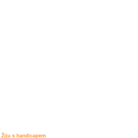
Společné zájmy
a volný čas
Kultura a akce
Rozhovory
a příběhy
osobností
Sport
zdravotně
postižených
Žiju s humorem
Žiju s handicapem