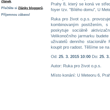
článek
.
Prahy 8, který se koná ve stře
Přečtěte si
články bloggerů
.
foyer tzv. "Bílého domu", U Met
Příjemnou zábavu!
Ruka pro život o.p.s. provozuje
S handicapem
kombinovaným postižením, s 
na cestách
poskytuje sociálně aktivizačn
Velikonočního jarmarku budete
Zdraví
uživatelů denního stacionář
a pomůcky
koupit pro radost. Těšíme se na
Od:
25. 3. 2015 10:00
Do:
25. 3
Vzdělání, práce
a příspěvky
Autor: Ruka pro život o.p.s.
Místo konání: U Meteoru 6, Pra
Náhradní
plnění
Rodina a děti