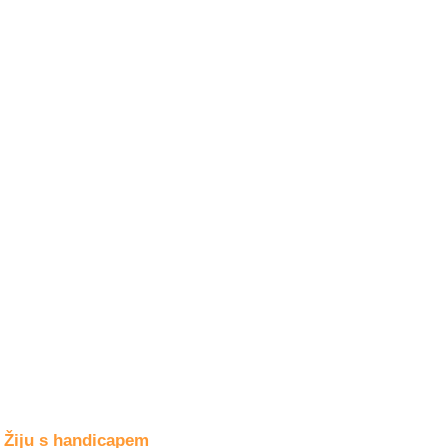
Společné zájmy
a volný čas
Kultura a akce
Rozhovory
a příběhy
osobností
Sport
zdravotně
postižených
Žiju s humorem
Žiju s handicapem