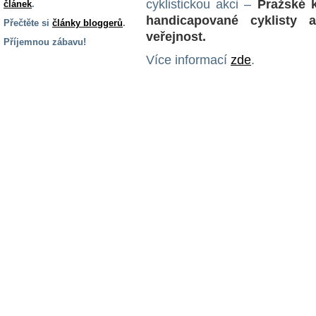
cyklistickou akci –
Pražské k
článek
.
handicapované cyklisty 
Přečtěte si
články bloggerů
.
veřejnost.
Příjemnou zábavu!
Více informací
zde
.
S handicapem
na cestách
Zdraví
a pomůcky
Vzdělání, práce
a příspěvky
Náhradní
plnění
Rodina a děti