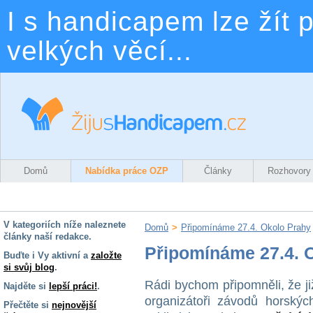
I s handicapem lze žít p
velkých věcí...
Domů
Nabídka práce OZP
Články
Rozhovory
V kategoriích níže naleznete
Domů
>
Připomínáme 27.4. Okolo Prahy
články naší redakce.
Připomínáme 27.4. 
Buďte i Vy aktivní a
založte
si svůj blog
.
Rádi bychom připomněli, že ji
Najděte si
lepší práci!
.
organizátoři závodů horský
Přečtěte si
nejnovější