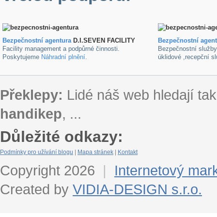
Bezpečnostní agentura
D.I.SEVEN FACILITY
B
ezpečnostní agen
Facility management a podpůrné činnosti.
Bezpečnostní služb
Poskytujeme
Náhradní plnění
.
úklidové ,recepční s
Překlepy:
Lidé náš web hledají tak
handikep
, ...
Důležité odkazy:
Podmínky pro užívání blogu
|
Mapa stránek
|
Kontakt
Copyright 2026
|
Internetový mar
Created by
VIDIA-DESIGN s.r.o.