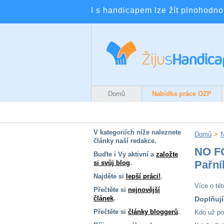
I s handicapem lze žít plnohodnotn
Domů
Nabídka práce OZP
V kategoriích níže naleznete
Domů
>
N
články naší redakce.
NO FO
Buďte i Vy aktivní a
založte
Pařní
si svůj blog
.
Najděte si
lepší práci!
.
Více o té
Přečtěte si
nejnovější
článek
.
Doplňují
Přečtěte si
články bloggerů
.
Kdo už pot