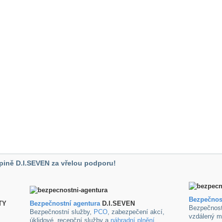
pině D.I.SEVEN za vřelou podporu!
Bezpečnos
TY
B
ezpečnostní agentura
D.I.SEVEN
Bezpečnost
Bezpečnostní služby,
PCO
, zabezpečení akcí,
vzdálený m
úklidové ,recepční služby a
náhradní plnění
.