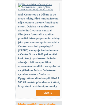
Aleš Černohous z Děčína je po
úrazu míchy. Před mnoha lety na
něj v jednom parku v Anglii spadl
strom. Ocitl se na vozíku, ale
aktivního života se nevzdal.
Věnuje se fotografii a grafice,
pomáhá lidem po poranění míchy
jako peer mentor spolupracující s
Českou asociací paraplegiků
(CZEPA) a mapuje bezbariérovost
v Česku. V roce 2025 pak udělal
krok, který by si netroufla řada
zdravých lidí: na speciálně
upraveném handbiku se společně
s cyklistkou Šárkou Jelínkovou
vydal na cestu z Česka do
Kyrgyzstánu, dlouhou přibližně 7
500 kilometrů, přes dvanáct států,
hory, stepi i extrémní podmínky…
více »
Nejnovější pozvánky