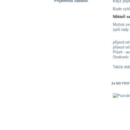
Příjemnou zábavu!
Když přij
Bude vyhl
S handicapem
na cestách
Někteří s
Možná se 
spíš rady:
Zdraví
a pomůcky
příjezd o
příjezd o
Vzdělání, práce
Plzeň - a
a příspěvky
Strakonic
Takže dob
Náhradní
plnění
Za NO FOOT
Rodina a děti
Společné zájmy
a volný čas