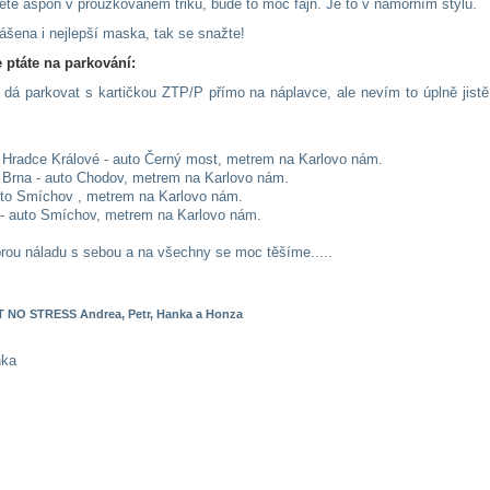
dete aspoň v proužkovaném triku, bude to moc fajn. Je to v námořním stylu.
ášena i nejlepší maska, tak se snažte!
e ptáte na parkování:
dá parkovat s kartičkou ZTP/P přímo na náplavce, ale nevím to úplně jistě
d Hradce Králové - auto Černý most, metrem na Karlovo nám.
d Brna - auto Chodov, metrem na Karlovo nám.
uto Smíchov , metrem na Karlovo nám.
 - auto Smíchov, metrem na Karlovo nám.
rou náladu s sebou a na všechny se moc těšíme.....
 NO STRESS Andrea, Petr, Hanka a Honza