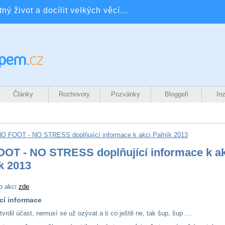
ý život a docílit velkých věcí...
Články
Rozhovory
Pozvánky
Bloggeři
In
O FOOT - NO STRESS doplňující informace k akci Pařník 2013
OT - NO STRESS doplňující informace k ak
k 2013
to akci
zde
cí informace
vrdil účast, nemusí se už ozývat a ti co ještě ne, tak šup, šup ....