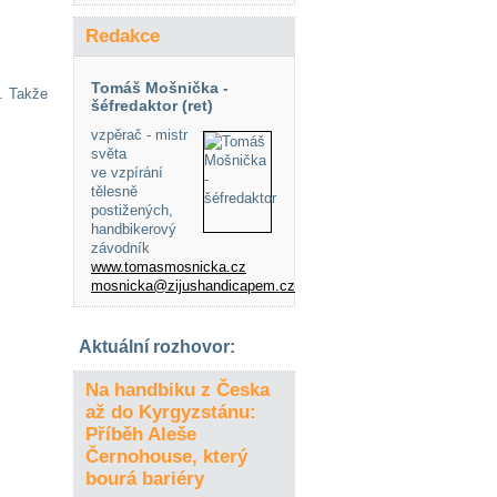
Redakce
Tomáš Mošnička -
. Takže
šéfredaktor (ret)
vzpěrač - mistr
světa
ve vzpírání
tělesně
postižených,
handbikerový
závodník
www.tomasmosnicka.cz
mosnicka@zijushandicapem.cz
Aktuální rozhovor:
Na handbiku z Česka
až do Kyrgyzstánu:
Příběh Aleše
Černohouse, který
bourá bariéry