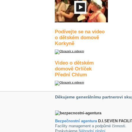
Podívejte se na video
o dětském domově
Korkyně
Video o dětském
domově Orlíček
Přední Chlum
Děkujeme generálnímu partnerovi sku
Bezpečnostní agentura
D.I.SEVEN FACILI
Facility management a podpůrné činnosti.
Poskytujeme
Náhradní plnění
.