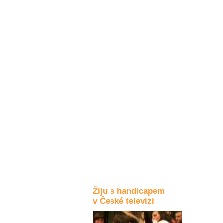
Kultura a akce
Rozhovory
a příběhy
osobností
Sport
zdravotně
postižených
Žiju s humorem
Žiju s handicapem
v České televizi