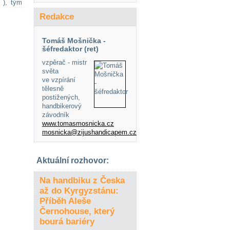
 ), tým
Redakce
Tomáš Mošnička -
šéfredaktor (ret)
vzpěrač - mistr
světa
ve vzpírání
tělesně
postižených,
handbikerový
závodník
www.tomasmosnicka.cz
mosnicka@zijushandicapem.cz
Aktuální rozhovor:
Na handbiku z Česka
až do Kyrgyzstánu:
Příběh Aleše
Černohouse, který
bourá bariéry