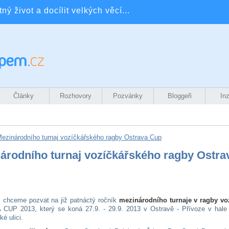
ý život a docílit velkých věcí...
Články
Rozhovory
Pozvánky
Bloggeři
In
ezinárodního turnaj vozíčkářského ragby Ostrava Cup
árodního turnaj vozíčkářského ragby Ostra
 chceme pozvat na již patnáctý ročník
mezinárodního turnaje v ragby vo
UP 2013, který se koná 27.9. - 29.9. 2013 v Ostravě - Přívoze v hale
é ulici.