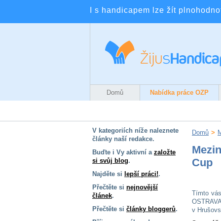
I s handicapem lze žít plnohodnotn
Domů
Nabídka práce OZP
V kategoriích níže naleznete
Domů
>
M
články naší redakce.
Mezin
Buďte i Vy aktivní a
založte
Cup
si svůj blog
.
Najděte si
lepší práci!
.
Přečtěte si
nejnovější
Tímto vás
článek
.
OSTRAVA C
Přečtěte si
články bloggerů
.
v Hrušovsk