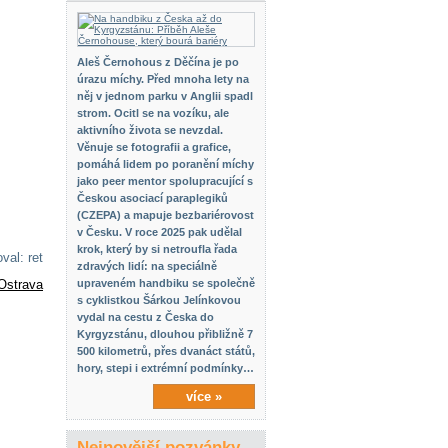
Aleš Černohous z Děčína je po
úrazu míchy. Před mnoha lety na
něj v jednom parku v Anglii spadl
strom. Ocitl se na vozíku, ale
aktivního života se nevzdal.
Věnuje se fotografii a grafice,
pomáhá lidem po poranění míchy
jako peer mentor spolupracující s
Českou asociací paraplegiků
(CZEPA) a mapuje bezbariérovost
v Česku. V roce 2025 pak udělal
krok, který by si netroufla řada
val: ret
zdravých lidí: na speciálně
Ostrava
upraveném handbiku se společně
s cyklistkou Šárkou Jelínkovou
vydal na cestu z Česka do
Kyrgyzstánu, dlouhou přibližně 7
500 kilometrů, přes dvanáct států,
hory, stepi i extrémní podmínky…
více »
Nejnovější pozvánky