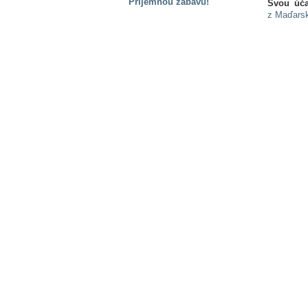
Příjemnou zábavu!
Svou úča
z Maďarsk
S handicapem
na cestách
Zdraví
a pomůcky
Vzdělání, práce
a příspěvky
Náhradní
plnění
Rodina a děti
Společné zájmy
a volný čas