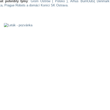
st potvrdily týmy
: Grom Ostrów ( Polsko ), Århus BurnOuts( Denmark
a, Prague Robots a domácí Koníci SK Ostrava.