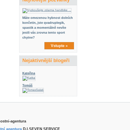
Máte omezenou hybnost dolních
končetin, jste qvadruplegik,
spastik a momentálně nevíte
jestli vás zrovna tento sport
chytne?
Vstupte »
Nejaktivnější blogeři
Kateřina
Tomáš
tní agentura
D.I.SEVEN SERVICE