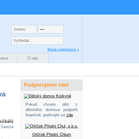
Nová registrace »
zerce
O nás
Podporujeme také
va
Pokud chcete děti z
dětského domova podpořit
finančně, podívejte se
zde
.
zíčkářů
 Sareza
Orlíček Přední Chlum