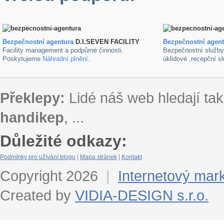
Bezpečnostní agentura
D.I.SEVEN FACILITY
B
ezpečnostní agen
Facility management a podpůrné činnosti.
Bezpečnostní služb
Poskytujeme
Náhradní plnění
.
úklidové ,recepční s
Překlepy:
Lidé náš web hledají tak
handikep
, ...
Důležité odkazy:
Podmínky pro užívání blogu
|
Mapa stránek
|
Kontakt
Copyright 2026
|
Internetový mar
Created by
VIDIA-DESIGN s.r.o.