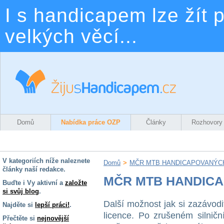
I s handicapem lze žít p
velkých věcí...
Domů
Nabídka práce OZP
Články
Rozhovory
V kategoriích níže naleznete
Domů
>
MČR MTB HANDICAPOVANÝC
články naší redakce.
MČR MTB HANDICA
Buďte i Vy aktivní a
založte
si svůj blog
.
Další možnost jak si zazávod
Najděte si
lepší práci!
.
licence. Po zrušeném silničn
Přečtěte si
nejnovější