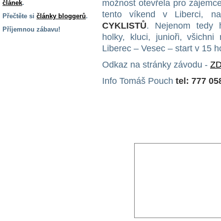
možnost otevřela pro zájemce
článek
.
tento víkend v Liberci, 
Přečtěte si
články bloggerů
.
CYKLISTŮ
. Nejenom tedy han
Příjemnou zábavu!
holky, kluci, junioři, všich
S handicapem
Liberec – Vesec – start v 15 
na cestách
Odkaz na stránky závodu -
Z
Info Tomáš Pouch
tel: 777 05
Zdraví
a pomůcky
Vzdělání, práce
a příspěvky
Náhradní
plnění
Rodina a děti