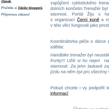
článek
.
zapůjčení cyklistického tren
Přečtěte si
články bloggerů
.
dolních končetin.Trenažér by
slavnost. Portál Žiju s h
Příjemnou zábavu!
s organizací
Černí koně
a ny
S handicapem
v této věci fungovali jako pros
na cestách
Zdraví
Koordinátorka péče o dárce
a pomůcky
sdělila:
Handbike trenažer byl neustá
Vzdělání, práce
fronty!!! Užili si ho nejen n
a příspěvky
slavnosti. Za jeho laskavé z
jízdu na něm byl pro všechny v
Náhradní
plnění
Pokud chcete i vy podpořit 
informací
Rodina a děti