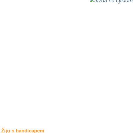
Společné zájmy
a volný čas
Kultura a akce
Rozhovory
a příběhy
osobností
Sport
zdravotně
postižených
Žiju s humorem
Žiju s handicapem