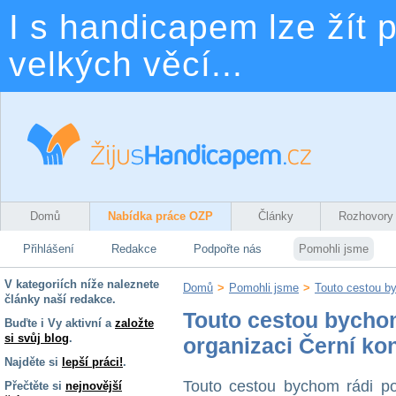
I s handicapem lze žít p
velkých věcí...
Domů
Nabídka práce OZP
Články
Rozhovory
Přihlášení
Redakce
Podpořte nás
Pomohli jsme
V kategoriích níže naleznete
Domů
>
Pomohli jsme
>
Touto cestou by
články naší redakce.
Touto cestou bycho
Buďte i Vy aktivní a
založte
si svůj blog
.
organizaci Černí ko
Najděte si
lepší práci!
.
Touto cestou bychom rádi po
Přečtěte si
nejnovější