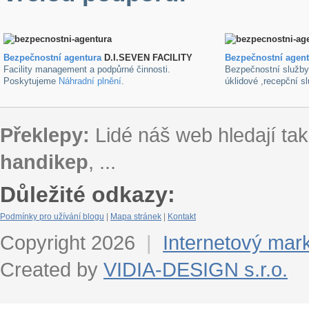
Bezpečnostní agentura
D.I.SEVEN FACILITY
B
ezpečnostní agen
Facility management a podpůrné činnosti.
Bezpečnostní služb
Poskytujeme
Náhradní plnění
.
úklidové ,recepční s
Překlepy:
Lidé náš web hledají tak
handikep
, ...
Důležité odkazy:
Podmínky pro užívání blogu
|
Mapa stránek
|
Kontakt
Copyright 2026
|
Internetový mar
Created by
VIDIA-DESIGN s.r.o.