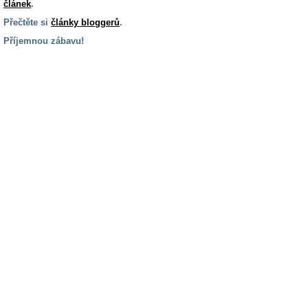
článek
.
Přečtěte si
články bloggerů
.
Příjemnou zábavu!
S handicapem
na cestách
Zdraví
a pomůcky
Vzdělání, práce
a příspěvky
Náhradní
plnění
Rodina a děti