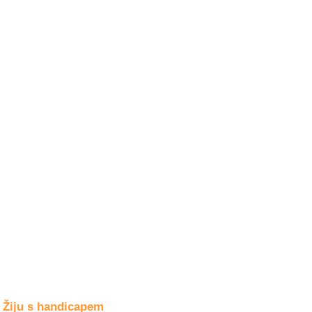
Společné zájmy
a volný čas
Kultura a akce
Rozhovory
a příběhy
osobností
Sport
zdravotně
postižených
Žiju s humorem
Žiju s handicapem