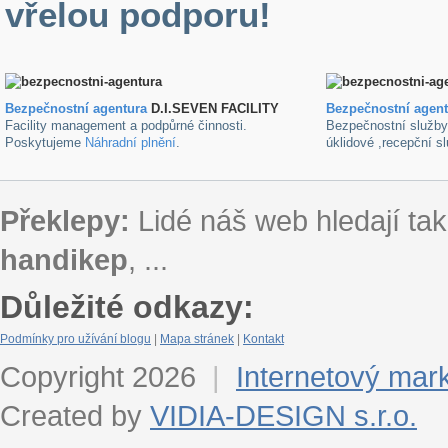
vřelou podporu!
Bezpečnostní agentura
D.I.SEVEN FACILITY
B
ezpečnostní agen
Facility management a podpůrné činnosti.
Bezpečnostní služb
Poskytujeme
Náhradní plnění
.
úklidové ,recepční s
Překlepy:
Lidé náš web hledají tak
handikep
, ...
Důležité odkazy:
Podmínky pro užívání blogu
|
Mapa stránek
|
Kontakt
Copyright 2026
|
Internetový mar
Created by
VIDIA-DESIGN s.r.o.