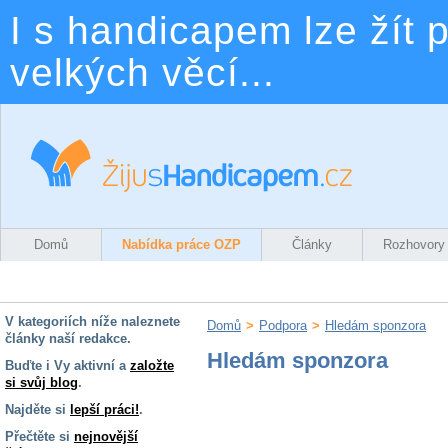
I s handicapem lze žít p
velkých věcí...
Domů
Nabídka práce OZP
Články
Rozhovory
V kategoriích níže naleznete
Domů
>
Podpora
>
Hledám sponzora
články naší redakce.
Hledám sponzora
Buďte i Vy aktivní a
založte
si svůj blog
.
Najděte si
lepší práci!
.
Přečtěte si
nejnovější