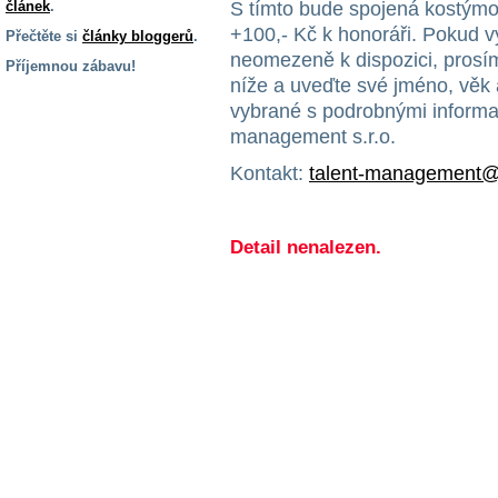
článek
.
S tímto bude spojená kostým
+100,- Kč k honoráři. Pokud v
Přečtěte si
články bloggerů
.
neomezeně k dispozici, prosím
Příjemnou zábavu!
níže a uveďte své jméno, věk
S handicapem
vybrané s podrobnými informa
na cestách
management s.r.o.
Kontakt:
talent-management
Zdraví
a pomůcky
Detail nenalezen.
Vzdělání, práce
a příspěvky
Náhradní
plnění
Rodina a děti