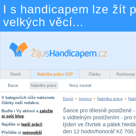
I s handicapem lze žít p
velkých věcí...
Domů
Nabídka práce OZP
Články
Rozhovory
Bazar
Nabídka práce
Nový inzerát
V kategoriích níže naleznete
Domů
>
Inzerce
>
Nabídka práce
>
Nabí
články naší redakce.
Šance pro tělesně postižené -
Buďte i Vy aktivní a
založte
si svůj blog
.
s viditelným postižením - pro 
týden ve čtvrtek a pátek hle
Najděte si
lepší práci!
.
den 12 hodin/honorář Kč 700,
Přečtěte si
nejnovější