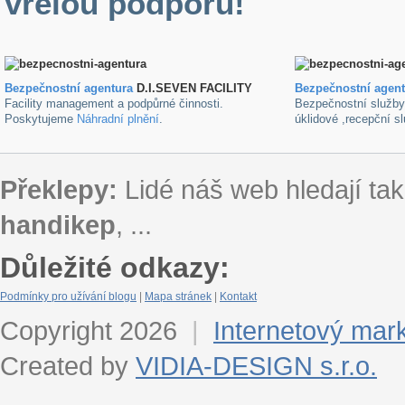
vřelou podporu!
Bezpečnostní agentura
D.I.SEVEN FACILITY
B
ezpečnostní agen
Facility management a podpůrné činnosti.
Bezpečnostní služb
Poskytujeme
Náhradní plnění
.
úklidové ,recepční s
Překlepy:
Lidé náš web hledají tak
handikep
, ...
Důležité odkazy:
Podmínky pro užívání blogu
|
Mapa stránek
|
Kontakt
Copyright 2026
|
Internetový mar
Created by
VIDIA-DESIGN s.r.o.