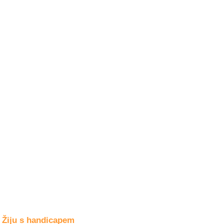
Společné zájmy
a volný čas
Kultura a akce
Rozhovory
a příběhy
osobností
Sport
zdravotně
postižených
Žiju s humorem
Žiju s handicapem