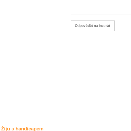
Společné zájmy
a volný čas
Kultura a akce
Rozhovory
a příběhy
osobností
Sport
zdravotně
postižených
Žiju s humorem
Žiju s handicapem