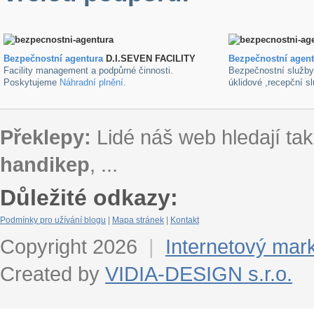
Bezpečnostní agentura
D.I.SEVEN FACILITY
B
ezpečnostní agen
Facility management a podpůrné činnosti.
Bezpečnostní služb
Poskytujeme
Náhradní plnění
.
úklidové ,recepční s
Překlepy:
Lidé náš web hledají tak
handikep
, ...
Důležité odkazy:
Podmínky pro užívání blogu
|
Mapa stránek
|
Kontakt
Copyright 2026
|
Internetový mar
Created by
VIDIA-DESIGN s.r.o.