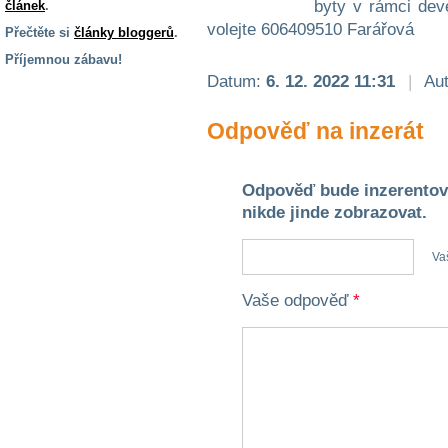
byty v rámci dev
článek
.
volejte 606409510 Farářová
Přečtěte si
články bloggerů
.
Příjemnou zábavu!
Datum:
6. 12. 2022 11:31
|
Aut
S handicapem
na cestách
Odpověď na inzerát
Zdraví
a pomůcky
Odpověď bude inzerentov
nikde jinde zobrazovat.
Vzdělání, práce
a příspěvky
Va
Vaše odpověď
*
Náhradní
plnění
Rodina a děti