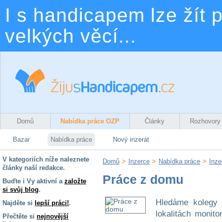
I s handicapem lze žít p
velkých věcí...
Domů
Nabídka práce OZP
Články
Rozhovory
Bazar
Nabídka práce
Nový inzerát
V kategoriích níže naleznete
Domů
>
Inzerce
>
Nabídka práce
>
Inze
články naší redakce.
Práce z domu
Buďte i Vy aktivní a
založte
si svůj blog
.
Hledáme kolegy p
Najděte si
lepší práci!
.
lokalitách monit
Přečtěte si
nejnovější