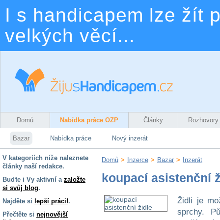
I s handicapem lze žít p
velkých věcí...
Domů
Nabídka práce OZP
Články
Rozhovory
Bazar
Nabídka práce
Nový inzerát
V kategoriích níže naleznete
Domů
>
Inzerce
>
Bazar
>
Inzerát
články naší redakce.
koupací asistenční ž
Buďte i Vy aktivní a
založte
si svůj blog
.
Židli je m
Najděte si
lepší práci!
.
sprchy. P
Přečtěte si
nejnovější