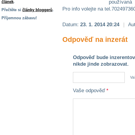
používaná 
článek
.
Pro info volejte na tel.70249736
Přečtěte si
články bloggerů
.
Příjemnou zábavu!
Datum:
23. 1. 2014 20:24
|
Aut
S handicapem
na cestách
Odpověď na inzerát
Zdraví
a pomůcky
Odpověď bude inzerentov
nikde jinde zobrazovat.
Vzdělání, práce
a příspěvky
Va
Vaše odpověď
*
Náhradní
plnění
Rodina a děti