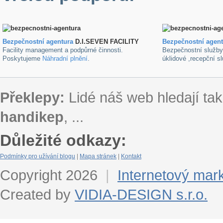
Bezpečnostní agentura
D.I.SEVEN FACILITY
B
ezpečnostní agen
Facility management a podpůrné činnosti.
Bezpečnostní služb
Poskytujeme
Náhradní plnění
.
úklidové ,recepční s
Překlepy:
Lidé náš web hledají tak
handikep
, ...
Důležité odkazy:
Podmínky pro užívání blogu
|
Mapa stránek
|
Kontakt
Copyright 2026
|
Internetový mar
Created by
VIDIA-DESIGN s.r.o.