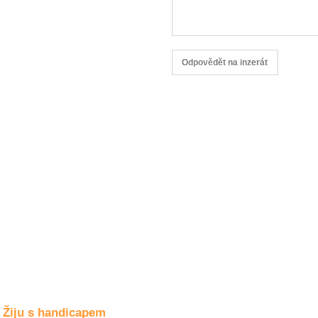
Společné zájmy
a volný čas
Kultura a akce
Rozhovory
a příběhy
osobností
Sport
zdravotně
postižených
Žiju s humorem
Žiju s handicapem