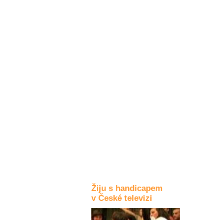
Kultura a akce
Rozhovory
a příběhy
osobností
Sport
zdravotně
postižených
Žiju s humorem
Žiju s handicapem
v České televizi