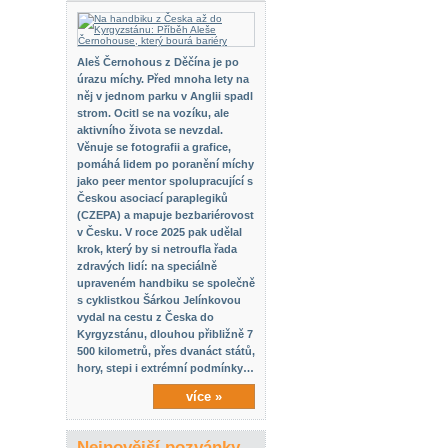
Aleš Černohous z Děčína je po
úrazu míchy. Před mnoha lety na
něj v jednom parku v Anglii spadl
strom. Ocitl se na vozíku, ale
aktivního života se nevzdal.
Věnuje se fotografii a grafice,
pomáhá lidem po poranění míchy
jako peer mentor spolupracující s
Českou asociací paraplegiků
(CZEPA) a mapuje bezbariérovost
v Česku. V roce 2025 pak udělal
krok, který by si netroufla řada
zdravých lidí: na speciálně
upraveném handbiku se společně
s cyklistkou Šárkou Jelínkovou
vydal na cestu z Česka do
Kyrgyzstánu, dlouhou přibližně 7
500 kilometrů, přes dvanáct států,
hory, stepi i extrémní podmínky…
více »
Nejnovější pozvánky