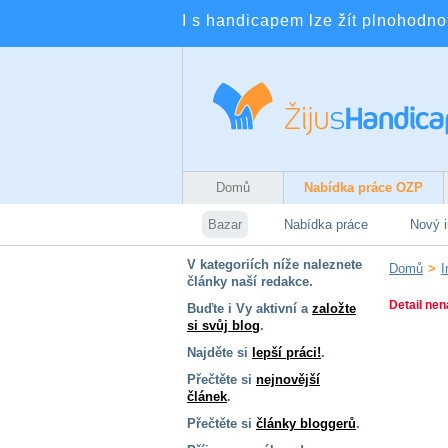
I s handicapem lze žít plnohodnotn
Domů
Nabídka práce OZP
Bazar
Nabídka práce
Nový i
V kategoriích níže naleznete
Domů
>
I
články naší redakce.
Detail nen
Buďte i Vy aktivní a
založte
si svůj blog
.
Najděte si
lepší práci!
.
Přečtěte si
nejnovější
článek
.
Přečtěte si
články bloggerů
.