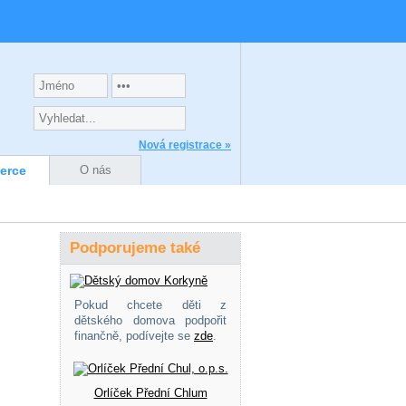
Nová registrace »
zerce
O nás
Podporujeme také
Pokud chcete děti z
dětského domova podpořit
finančně, podívejte se
zde
.
Orlíček Přední Chlum