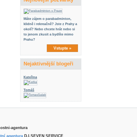
Máte zájem o parabadminton,
klidně i rekreačně? Jste z Prahy a
okolí? Nebo chcete hrát nebo si
to jenom zkusit a bydlíte mimo
Prahu?
Vstupte »
Nejaktivnější blogeři
Kateřina
Tomáš
tní agentura
D.I.SEVEN SERVICE