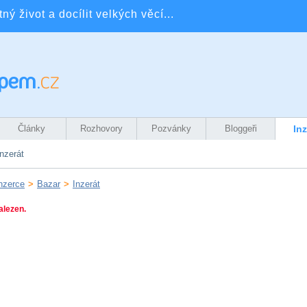
ý život a docílit velkých věcí...
Články
Rozhovory
Pozvánky
Bloggeři
In
nzerát
nzerce
>
Bazar
>
Inzerát
alezen.