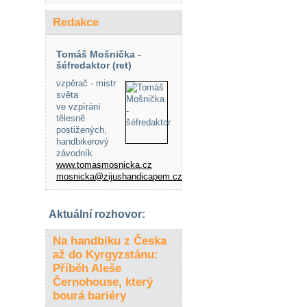
Redakce
Tomáš Mošnička -
šéfredaktor (ret)
vzpěrač - mistr
světa
ve vzpírání
tělesně
postižených,
handbikerový
závodník
www.tomasmosnicka.cz
mosnicka@zijushandicapem.cz
Aktuální rozhovor:
Na handbiku z Česka
až do Kyrgyzstánu:
Příběh Aleše
Černohouse, který
bourá bariéry