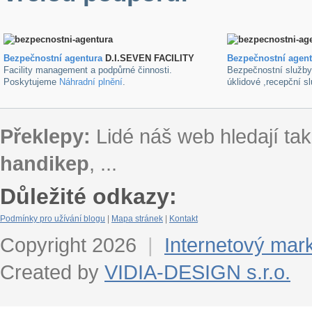
Bezpečnostní agentura
D.I.SEVEN FACILITY
B
ezpečnostní agen
Facility management a podpůrné činnosti.
Bezpečnostní služb
Poskytujeme
Náhradní plnění
.
úklidové ,recepční s
Překlepy:
Lidé náš web hledají tak
handikep
, ...
Důležité odkazy:
Podmínky pro užívání blogu
|
Mapa stránek
|
Kontakt
Copyright 2026
|
Internetový mar
Created by
VIDIA-DESIGN s.r.o.