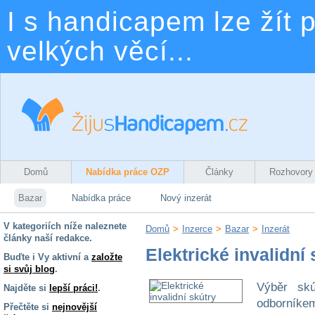
I s handicapem lze žít p
velkých věcí...
Domů
Nabídka práce OZP
Články
Rozhovory
Bazar
Nabídka práce
Nový inzerát
V kategoriích níže naleznete
Domů
>
Inzerce
>
Bazar
>
Inzerát
články naší redakce.
Elektrické invalidní 
Buďte i Vy aktivní a
založte
si svůj blog
.
Výběr sk
Najděte si
lepší práci!
.
odborníke
Přečtěte si
nejnovější