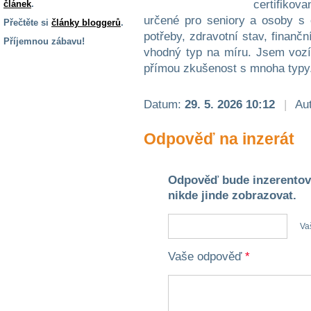
certifiko
článek
.
určené pro seniory a osoby s
Přečtěte si
články bloggerů
.
potřeby, zdravotní stav, finan
Příjemnou zábavu!
vhodný typ na míru. Jsem vozí
S handicapem
přímou zkušenost s mnoha typy.
na cestách
Datum:
29. 5. 2026 10:12
|
Aut
Zdraví
a pomůcky
Odpověď na inzerát
Vzdělání, práce
a příspěvky
Odpověď bude inzerentov
nikde jinde zobrazovat.
Náhradní
plnění
Va
Vaše odpověď
*
Rodina a děti