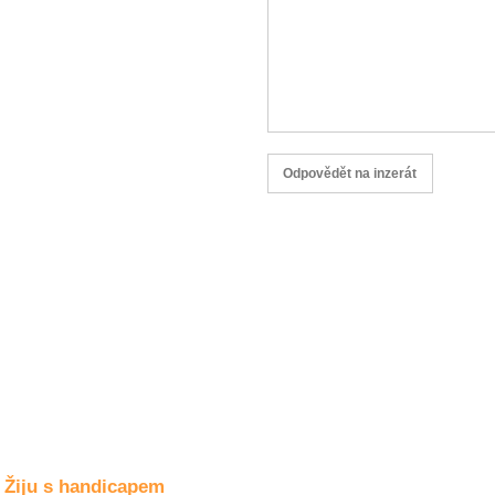
Společné zájmy
a volný čas
Kultura a akce
Rozhovory
a příběhy
osobností
Sport
zdravotně
postižených
Žiju s humorem
Žiju s handicapem