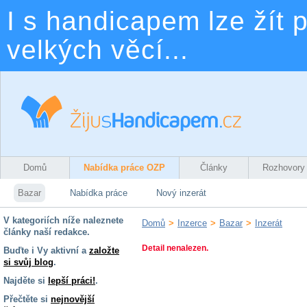
I s handicapem lze žít p
velkých věcí...
Domů
Nabídka práce OZP
Články
Rozhovory
Bazar
Nabídka práce
Nový inzerát
V kategoriích níže naleznete
Domů
>
Inzerce
>
Bazar
>
Inzerát
články naší redakce.
Detail nenalezen.
Buďte i Vy aktivní a
založte
si svůj blog
.
Najděte si
lepší práci!
.
Přečtěte si
nejnovější