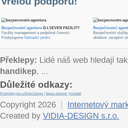
vřelou podporu!
Bezpečnostní agentura
D.I.SEVEN FACILITY
B
ezpečnostní agen
Facility management a podpůrné činnosti.
Bezpečnostní služb
Poskytujeme
Náhradní plnění
.
úklidové ,recepční s
Překlepy:
Lidé náš web hledají tak
handikep
, ...
Důležité odkazy:
Podmínky pro užívání blogu
|
Mapa stránek
|
Kontakt
Copyright 2026
|
Internetový mar
Created by
VIDIA-DESIGN s.r.o.