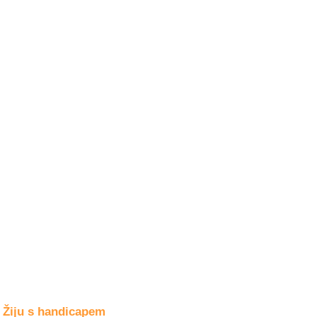
Společné zájmy
a volný čas
Kultura a akce
Rozhovory
a příběhy
osobností
Sport
zdravotně
postižených
Žiju s humorem
Žiju s handicapem