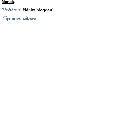
článek
.
Přečtěte si
články bloggerů
.
Příjemnou zábavu!
S handicapem
na cestách
Zdraví
a pomůcky
Vzdělání, práce
a příspěvky
Náhradní
plnění
Rodina a děti