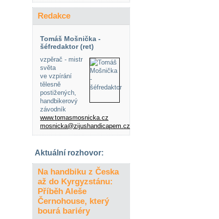
Redakce
Tomáš Mošnička -
šéfredaktor (ret)
vzpěrač - mistr
světa
ve vzpírání
tělesně
postižených,
handbikerový
závodník
www.tomasmosnicka.cz
mosnicka@zijushandicapem.cz
Aktuální rozhovor:
Na handbiku z Česka
až do Kyrgyzstánu:
Příběh Aleše
Černohouse, který
bourá bariéry