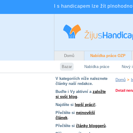
I s handicapem lze žít plnohodnotn
Domů
Nabídka práce OZP
Bazar
Nabídka práce
Nový i
V kategoriích níže naleznete
Domů
>
I
články naší redakce.
Detail nen
Buďte i Vy aktivní a
založte
si svůj blog
.
Najděte si
lepší práci!
.
Přečtěte si
nejnovější
článek
.
Přečtěte si
články bloggerů
.