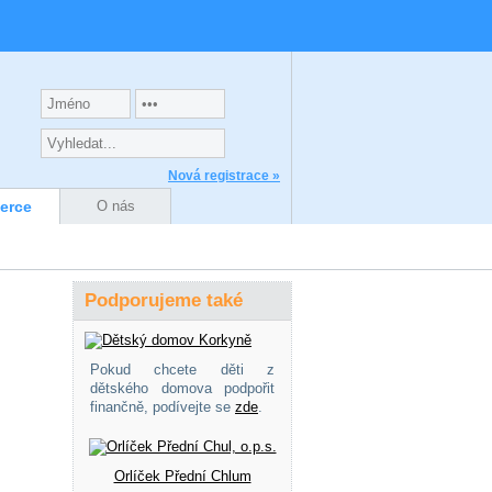
Nová registrace »
zerce
O nás
Podporujeme také
Pokud chcete děti z
dětského domova podpořit
finančně, podívejte se
zde
.
Orlíček Přední Chlum