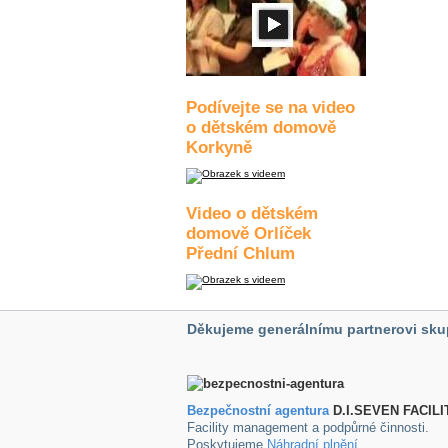
Podívejte se na video
o dětském domově
Korkyně
Video o dětském
domově Orlíček
Přední Chlum
Děkujeme generálnímu partnerovi sku
Bezpečnostní agentura
D.I.SEVEN FACILI
Facility management a podpůrné činnosti.
Poskytujeme
Náhradní plnění
.