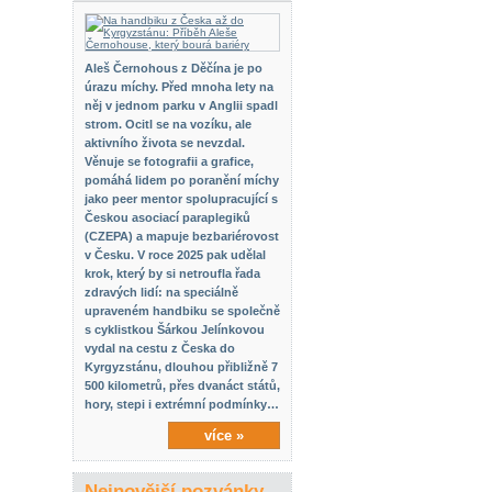
Aleš Černohous z Děčína je po
úrazu míchy. Před mnoha lety na
něj v jednom parku v Anglii spadl
strom. Ocitl se na vozíku, ale
aktivního života se nevzdal.
Věnuje se fotografii a grafice,
pomáhá lidem po poranění míchy
jako peer mentor spolupracující s
Českou asociací paraplegiků
(CZEPA) a mapuje bezbariérovost
v Česku. V roce 2025 pak udělal
krok, který by si netroufla řada
zdravých lidí: na speciálně
upraveném handbiku se společně
s cyklistkou Šárkou Jelínkovou
vydal na cestu z Česka do
Kyrgyzstánu, dlouhou přibližně 7
500 kilometrů, přes dvanáct států,
hory, stepi i extrémní podmínky…
více »
Nejnovější pozvánky