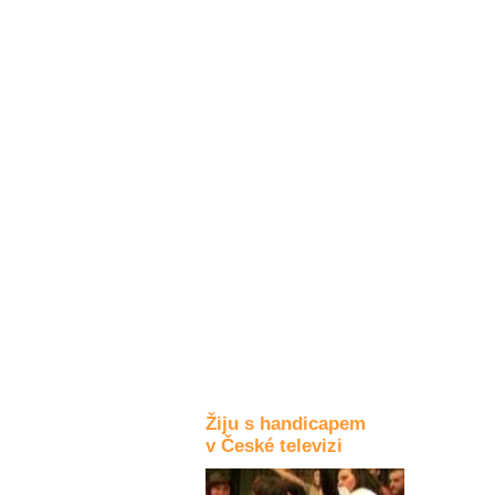
Kultura a akce
Rozhovory
a příběhy
osobností
Sport
zdravotně
postižených
Žiju s humorem
Žiju s handicapem
v České televizi