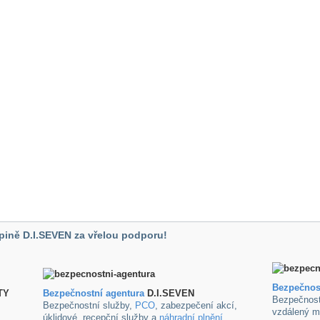
pině D.I.SEVEN za vřelou podporu!
Bezpečnos
TY
B
ezpečnostní agentura
D.I.SEVEN
Bezpečnost
Bezpečnostní služby,
PCO
, zabezpečení akcí,
vzdálený m
úklidové ,recepční služby a
náhradní plnění
.