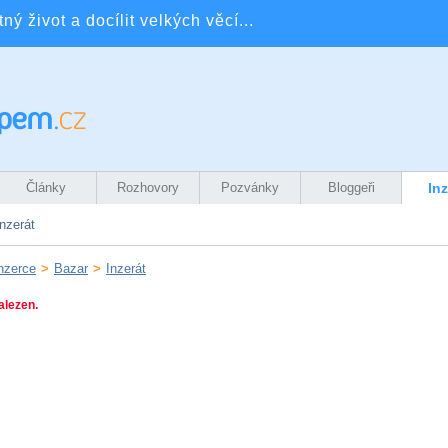
ý život a docílit velkých věcí...
Články
Rozhovory
Pozvánky
Bloggeři
In
nzerát
nzerce
>
Bazar
>
Inzerát
alezen.