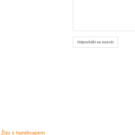
Společné zájmy
a volný čas
Kultura a akce
Rozhovory
a příběhy
osobností
Sport
zdravotně
postižených
Žiju s humorem
Žiju s handicapem