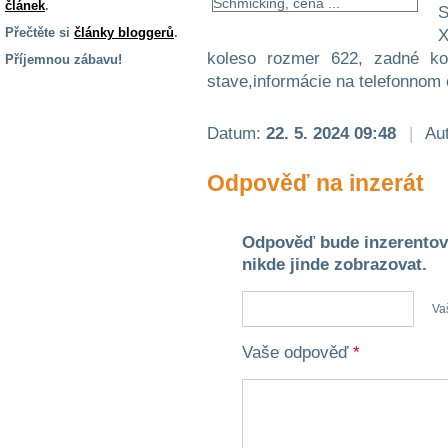
článek
.
S
Přečtěte si
články bloggerů
.
X
koleso rozmer 622, zadné k
Příjemnou zábavu!
stave,informácie na telefonnom
S handicapem
na cestách
Datum:
22. 5. 2024 09:48
|
Aut
Zdraví
Odpověď na inzerát
a pomůcky
Vzdělání, práce
Odpověď bude inzerentov
a příspěvky
nikde jinde zobrazovat.
Náhradní
Va
plnění
Vaše odpověď
*
Rodina a děti