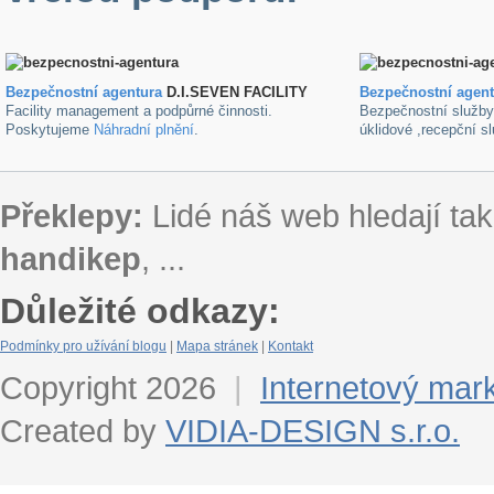
Bezpečnostní agentura
D.I.SEVEN FACILITY
B
ezpečnostní agen
Facility management a podpůrné činnosti.
Bezpečnostní služb
Poskytujeme
Náhradní plnění
.
úklidové ,recepční s
Překlepy:
Lidé náš web hledají tak
handikep
, ...
Důležité odkazy:
Podmínky pro užívání blogu
|
Mapa stránek
|
Kontakt
Copyright 2026
|
Internetový mar
Created by
VIDIA-DESIGN s.r.o.