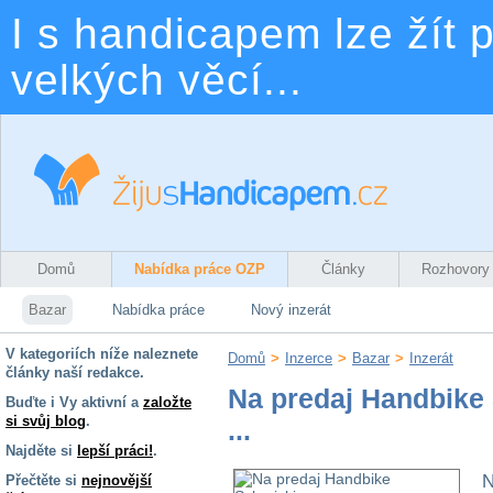
I s handicapem lze žít p
velkých věcí...
Domů
Nabídka práce OZP
Články
Rozhovory
Bazar
Nabídka práce
Nový inzerát
V kategoriích níže naleznete
Domů
>
Inzerce
>
Bazar
>
Inzerát
články naší redakce.
Na predaj Handbike
Buďte i Vy aktivní a
založte
si svůj blog
.
...
Najděte si
lepší práci!
.
Přečtěte si
nejnovější