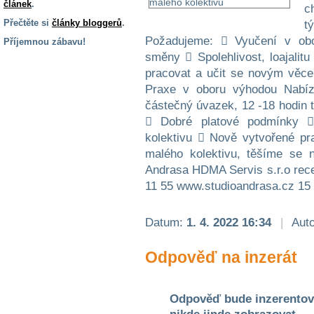
článek
.
c
Přečtěte si
články bloggerů
.
t
Požadujeme:  Vyučení v obo
Příjemnou zábavu!
směny  Spolehlivost, loajalitu
S handicapem
pracovat a učit se novým věcem
na cestách
Praxe v oboru výhodou Nabíz
částečný úvazek, 12 -18 hodin 
Zdraví
 Dobré platové podmínky 
a pomůcky
kolektivu  Nově vytvořené pr
malého kolektivu, těšíme se 
Vzdělání, práce
Andrasa HDMA Servis s.r.o rec
a příspěvky
11 55 www.studioandrasa.cz 15 
Náhradní
Datum:
1. 4. 2022 16:34
|
Auto
plnění
Odpověď na inzerát
Rodina a děti
Odpověď bude inzerentov