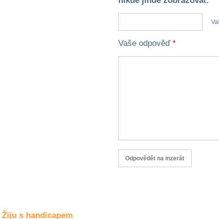
nikde jinde zobrazovat.
Společné zájmy
a volný čas
Va
Kultura a akce
Vaše odpověď
*
Rozhovory
a příběhy
osobností
Sport
zdravotně
postižených
Žiju s humorem
Žiju s handicapem