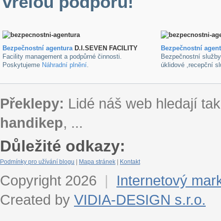
vřelou podporu!
Bezpečnostní agentura
D.I.SEVEN FACILITY
B
ezpečnostní agen
Facility management a podpůrné činnosti.
Bezpečnostní služb
Poskytujeme
Náhradní plnění
.
úklidové ,recepční s
Překlepy:
Lidé náš web hledají tak
handikep
, ...
Důležité odkazy:
Podmínky pro užívání blogu
|
Mapa stránek
|
Kontakt
Copyright 2026
|
Internetový mar
Created by
VIDIA-DESIGN s.r.o.