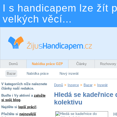
I s handicapem lze žít p
velkých věcí...
Domů
Nabídka práce OZP
Články
Rozhovory
Bazar
Nabídka práce
Nový inzerát
V kategoriích níže naleznete
Domů
>
Inzerce
>
Bazar
>
Inzerát
články naší redakce.
Hledá se kadeřnice
Buďte i Vy aktivní a
založte
si svůj blog
.
kolektivu
Najděte si
lepší práci!
.
H
Přečtěte si
nejnovější