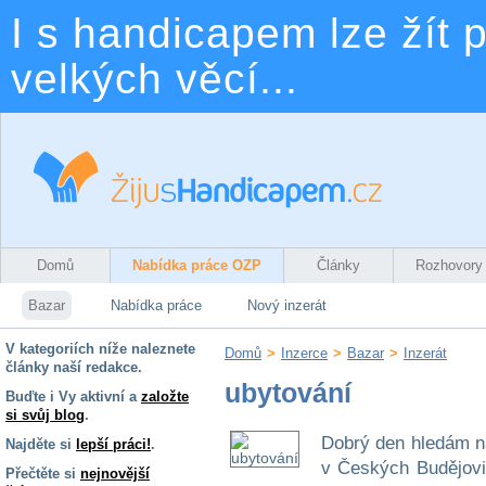
I s handicapem lze žít p
velkých věcí...
Domů
Nabídka práce OZP
Články
Rozhovory
Bazar
Nabídka práce
Nový inzerát
V kategoriích níže naleznete
Domů
>
Inzerce
>
Bazar
>
Inzerát
články naší redakce.
ubytování
Buďte i Vy aktivní a
založte
si svůj blog
.
Dobrý den hledám n
Najděte si
lepší práci!
.
v Českých Budějovi
Přečtěte si
nejnovější