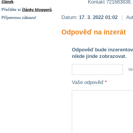
Kontakt 721683838
článek
.
Přečtěte si
články bloggerů
.
Datum:
17. 3. 2022 01:02
|
Aut
Příjemnou zábavu!
S handicapem
Odpověď na inzerát
na cestách
Zdraví
Odpověď bude inzerentov
a pomůcky
nikde jinde zobrazovat.
Va
Vzdělání, práce
a příspěvky
Vaše odpověď
*
Náhradní
plnění
Rodina a děti