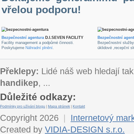
vřelou podporu!
Bezpečnostní agentura
D.I.SEVEN FACILITY
B
ezpečnostní agen
Facility management a podpůrné činnosti.
Bezpečnostní služb
Poskytujeme
Náhradní plnění
.
úklidové ,recepční s
Překlepy:
Lidé náš web hledají tak
handikep
, ...
Důležité odkazy:
Podmínky pro užívání blogu
|
Mapa stránek
|
Kontakt
Copyright 2026
|
Internetový mar
Created by
VIDIA-DESIGN s.r.o.