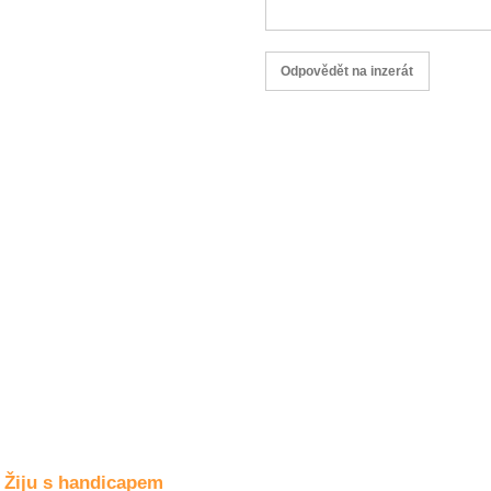
Společné zájmy
a volný čas
Kultura a akce
Rozhovory
a příběhy
osobností
Sport
zdravotně
postižených
Žiju s humorem
Žiju s handicapem