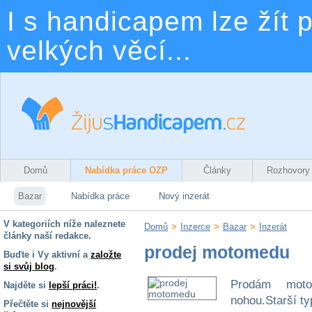
I s handicapem lze žít p
velkých věcí...
Domů
Nabídka práce OZP
Články
Rozhovory
Bazar
Nabídka práce
Nový inzerát
V kategoriích níže naleznete
Domů
>
Inzerce
>
Bazar
>
Inzerát
články naší redakce.
prodej motomedu
Buďte i Vy aktivní a
založte
si svůj blog
.
Prodám moto
Najděte si
lepší práci!
.
nohou.Starší ty
Přečtěte si
nejnovější