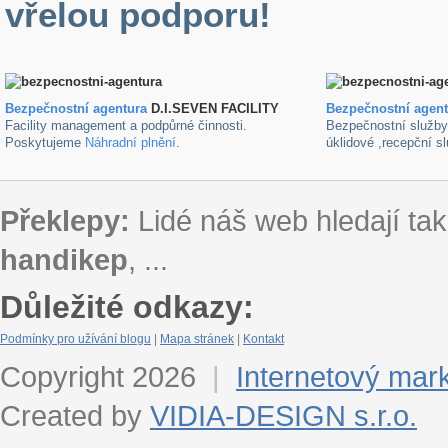
vřelou podporu!
Bezpečnostní agentura
D.I.SEVEN FACILITY
B
ezpečnostní agen
Facility management a podpůrné činnosti.
Bezpečnostní služb
Poskytujeme
Náhradní plnění
.
úklidové ,recepční s
Překlepy:
Lidé náš web hledají tak
handikep
, ...
Důležité odkazy:
Podmínky pro užívání blogu
|
Mapa stránek
|
Kontakt
Copyright 2026
|
Internetový mar
Created by
VIDIA-DESIGN s.r.o.