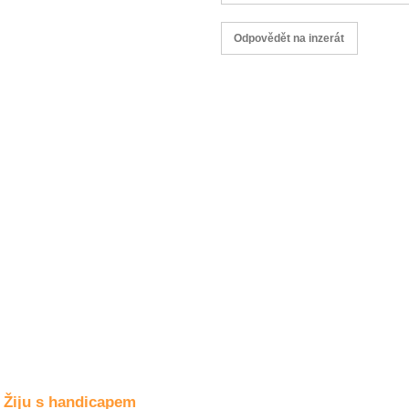
Společné zájmy
a volný čas
Kultura a akce
Rozhovory
a příběhy
osobností
Sport
zdravotně
postižených
Žiju s humorem
Žiju s handicapem