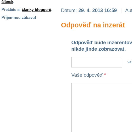
článek
.
Přečtěte si
články bloggerů
.
Datum:
29. 4. 2013 16:59
|
Aut
Příjemnou zábavu!
Odpověď na inzerát
S handicapem
na cestách
Odpověď bude inzerentov
Zdraví
nikde jinde zobrazovat.
a pomůcky
Va
Vzdělání, práce
a příspěvky
Vaše odpověď
*
Náhradní
plnění
Rodina a děti