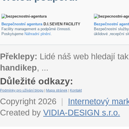
Bezpečnostní agentura
D.I.SEVEN FACILITY
B
ezpečnostní agen
Facility management a podpůrné činnosti.
Bezpečnostní služb
Poskytujeme
Náhradní plnění
.
úklidové ,recepční s
Překlepy:
Lidé náš web hledají tak
handikep
, ...
Důležité odkazy:
Podmínky pro užívání blogu
|
Mapa stránek
|
Kontakt
Copyright 2026
|
Internetový mar
Created by
VIDIA-DESIGN s.r.o.