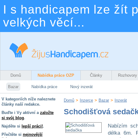
I s handicapem lze žít p
velkých věcí...
Domů
Nabídka práce OZP
Články
Rozhovory
Bazar
Nabídka práce
Nový inzerát
V kategoriích níže naleznete
Domů
>
Inzerce
>
Bazar
>
Inzerát
články naší redakce.
Schodišťová sedač
Buďte i Vy aktivní a
založte
si svůj blog
.
Nabízím sch
Najděte si
lepší práci!
.
délka 6m. P
Přečtěte si
nejnovější