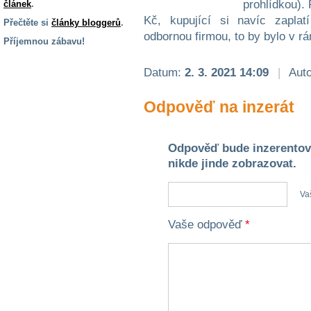
prohlídkou).
článek
.
Kč, kupující si navíc zapla
Přečtěte si
články bloggerů
.
odbornou firmou, to by bylo v r
Příjemnou zábavu!
S handicapem
Datum:
2. 3. 2021 14:09
|
Auto
na cestách
Odpověď na inzerát
Zdraví
a pomůcky
Odpověď bude inzerentov
nikde jinde zobrazovat.
Vzdělání, práce
a příspěvky
Va
Náhradní
Vaše odpověď
*
plnění
Rodina a děti