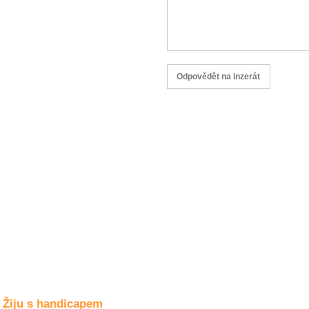
Společné zájmy
a volný čas
Kultura a akce
Rozhovory
a příběhy
osobností
Sport
zdravotně
postižených
Žiju s humorem
Žiju s handicapem