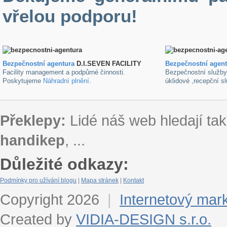
vřelou podporu!
Bezpečnostní agentura
D.I.SEVEN FACILITY
B
ezpečnostní agen
Facility management a podpůrné činnosti.
Bezpečnostní služb
Poskytujeme
Náhradní plnění
.
úklidové ,recepční s
Překlepy:
Lidé náš web hledají tak
handikep
, ...
Důležité odkazy:
Podmínky pro užívání blogu
|
Mapa stránek
|
Kontakt
Copyright 2026
|
Internetový mar
Created by
VIDIA-DESIGN s.r.o.