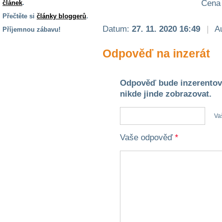
Cena 
článek
.
Přečtěte si
články bloggerů
.
Datum:
27. 11. 2020 16:49
|
Au
Příjemnou zábavu!
S handicapem
Odpověď na inzerát
na cestách
Zdraví
Odpověď bude inzerentov
a pomůcky
nikde jinde zobrazovat.
Va
Vzdělání, práce
a příspěvky
Vaše odpověď
*
Náhradní
plnění
Rodina a děti