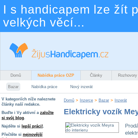
I s handicapem lze žít p
velkých věcí...
Domů
Nabídka práce OZP
Články
Rozhovory
Bazar
Nabídka práce
Nový inzerát
V kategoriích níže naleznete
Domů
>
Inzerce
>
Bazar
>
Inzerát
články naší redakce.
Elektricky vozík Mey
Buďte i Vy aktivní a
založte
si svůj blog
.
Prodá
Najděte si
lepší práci!
.
elekt
Přečtěte si
nejnovější