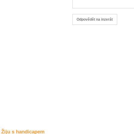
Společné zájmy
a volný čas
Kultura a akce
Rozhovory
a příběhy
osobností
Sport
zdravotně
postižených
Žiju s humorem
Žiju s handicapem