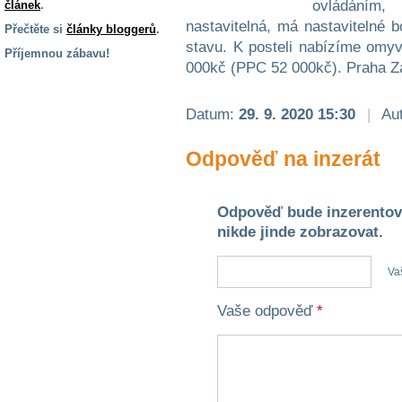
ovládáním, 
článek
.
nastavitelná, má nastavitelné 
Přečtěte si
články bloggerů
.
stavu. K posteli nabízíme omy
Příjemnou zábavu!
000kč (PPC 52 000kč). Praha Zá
S handicapem
na cestách
Datum:
29. 9. 2020 15:30
|
Aut
Zdraví
Odpověď na inzerát
a pomůcky
Odpověď bude inzerentov
Vzdělání, práce
a příspěvky
nikde jinde zobrazovat.
Va
Náhradní
plnění
Vaše odpověď
*
Rodina a děti