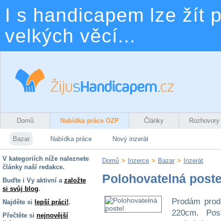
I s handicapem lze žít p
velkých věcí...
Domů
Nabídka práce OZP
Články
Rozhovory
Bazar
Nabídka práce
Nový inzerát
V kategoriích níže naleznete
Domů
>
Inzerce
>
Bazar
>
Inzerát
články naší redakce.
Polohovatelná poste
Buďte i Vy aktivní a
založte
si svůj blog
.
Prodám prodl
Najděte si
lepší práci!
.
220cm. Post
Přečtěte si
nejnovější