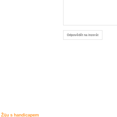
Společné zájmy
a volný čas
Kultura a akce
Rozhovory
a příběhy
osobností
Sport
zdravotně
postižených
Žiju s humorem
Žiju s handicapem