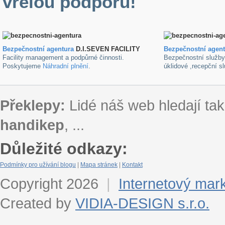
vřelou podporu!
Bezpečnostní agentura
D.I.SEVEN FACILITY
B
ezpečnostní agen
Facility management a podpůrné činnosti.
Bezpečnostní služb
Poskytujeme
Náhradní plnění
.
úklidové ,recepční s
Překlepy:
Lidé náš web hledají tak
handikep
, ...
Důležité odkazy:
Podmínky pro užívání blogu
|
Mapa stránek
|
Kontakt
Copyright 2026
|
Internetový mar
Created by
VIDIA-DESIGN s.r.o.