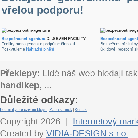
vřelou podporu!
Bezpečnostní agentura
D.I.SEVEN FACILITY
B
ezpečnostní agen
Facility management a podpůrné činnosti.
Bezpečnostní služb
Poskytujeme
Náhradní plnění
.
úklidové ,recepční s
Překlepy:
Lidé náš web hledají tak
handikep
, ...
Důležité odkazy:
Podmínky pro užívání blogu
|
Mapa stránek
|
Kontakt
Copyright 2026
|
Internetový mar
Created by
VIDIA-DESIGN s.r.o.