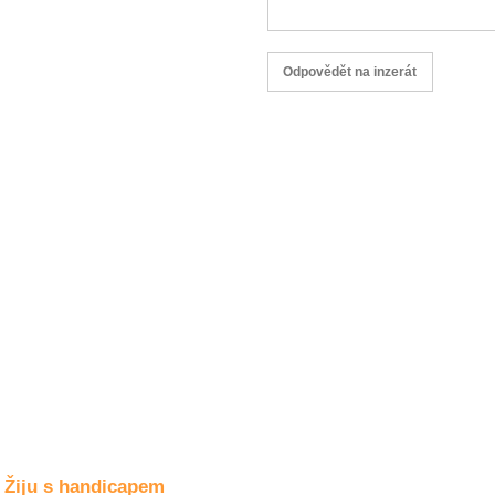
Společné zájmy
a volný čas
Kultura a akce
Rozhovory
a příběhy
osobností
Sport
zdravotně
postižených
Žiju s humorem
Žiju s handicapem