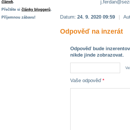
j.ferdan@se
článek
.
Přečtěte si
články bloggerů
.
Datum:
24. 9. 2020 09:59
|
Aut
Příjemnou zábavu!
S handicapem
Odpověď na inzerát
na cestách
Zdraví
Odpověď bude inzerentov
a pomůcky
nikde jinde zobrazovat.
Va
Vzdělání, práce
a příspěvky
Vaše odpověď
*
Náhradní
plnění
Rodina a děti