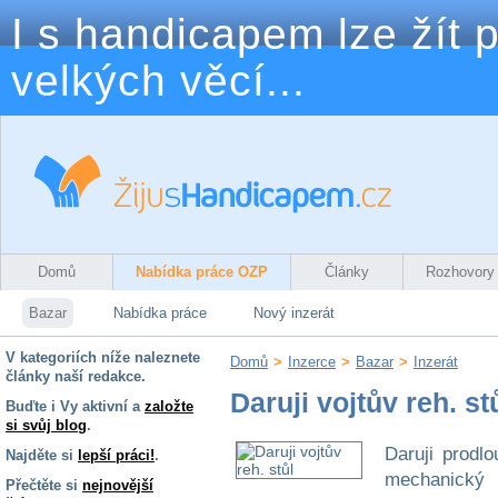
I s handicapem lze žít p
velkých věcí...
Domů
Nabídka práce OZP
Články
Rozhovory
Bazar
Nabídka práce
Nový inzerát
V kategoriích níže naleznete
Domů
>
Inzerce
>
Bazar
>
Inzerát
články naší redakce.
Daruji vojtův reh. st
Buďte i Vy aktivní a
založte
si svůj blog
.
Daruji prodlo
Najděte si
lepší práci!
.
mechanický
Přečtěte si
nejnovější