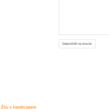
Společné zájmy
a volný čas
Kultura a akce
Rozhovory
a příběhy
osobností
Sport
zdravotně
postižených
Žiju s humorem
Žiju s handicapem