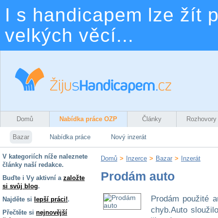
I s handicapem lze žít p
velkých věcí...
Domů
Nabídka práce OZP
Články
Rozhovory
Bazar
Nabídka práce
Nový inzerát
V kategoriích níže naleznete
Domů
>
Inzerce
>
Bazar
>
Inzerát
články naší redakce.
Prodám auto
Buďte i Vy aktivní a
založte
si svůj blog
.
Prodám použité a
Najděte si
lepší práci!
.
chyb.Auto slouži
Přečtěte si
nejnovější