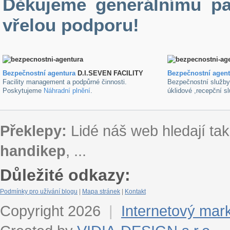
Děkujeme generálnímu pa
vřelou podporu!
Bezpečnostní agentura
D.I.SEVEN FACILITY
B
ezpečnostní agen
Facility management a podpůrné činnosti.
Bezpečnostní služb
Poskytujeme
Náhradní plnění
.
úklidové ,recepční s
Překlepy:
Lidé náš web hledají tak
handikep
, ...
Důležité odkazy:
Podmínky pro užívání blogu
|
Mapa stránek
|
Kontakt
Copyright 2026
|
Internetový mar