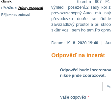
řízením 907 F1 ,
článek
.
výhled i posezení.2 sady kol zi
Přečtěte si
články bloggerů
.
provozuschopný.Auto má naj
Příjemnou zábavu!
převodovka dobře se řídí,l
S handicapem
zavazadlový prostor a při sklop
na cestách
skůtr vozil sem ho tam.Po oprav
Zdraví
Datum:
19. 8. 2020 19:40
|
Aut
a pomůcky
Odpověď na inzerát
Vzdělání, práce
a příspěvky
Odpověď bude inzerentov
nikde jinde zobrazovat.
Náhradní
plnění
Va
Rodina a děti
Vaše odpověď
*