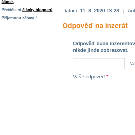
článek
.
Přečtěte si
články bloggerů
.
Datum:
11. 8. 2020 13:28
|
Aut
Příjemnou zábavu!
Odpověď na inzerát
S handicapem
na cestách
Odpověď bude inzerentov
Zdraví
nikde jinde zobrazovat.
a pomůcky
Va
Vzdělání, práce
a příspěvky
Vaše odpověď
*
Náhradní
plnění
Rodina a děti