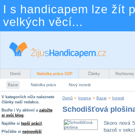
I s handicapem lze žít p
velkých věcí...
Domů
Nabídka práce OZP
Články
Rozhovory
Bazar
Nabídka práce
Nový inzerát
V kategoriích níže naleznete
Domů
>
Inzerce
>
Bazar
>
Inzerát
články naší redakce.
Schodišťová plošin
Buďte i Vy aktivní a
založte
si svůj blog
.
Skoro nová 5
Najděte si
lepší práci!
.
bazoš v sekci
Přečtěte si
nejnovější