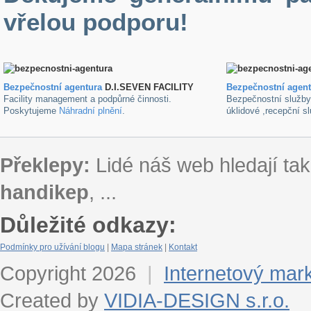
vřelou podporu!
Bezpečnostní agentura
D.I.SEVEN FACILITY
B
ezpečnostní agen
Facility management a podpůrné činnosti.
Bezpečnostní služb
Poskytujeme
Náhradní plnění
.
úklidové ,recepční s
Překlepy:
Lidé náš web hledají tak
handikep
, ...
Důležité odkazy:
Podmínky pro užívání blogu
|
Mapa stránek
|
Kontakt
Copyright 2026
|
Internetový mar
Created by
VIDIA-DESIGN s.r.o.