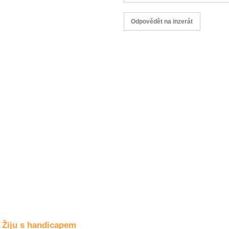
Společné zájmy
a volný čas
Kultura a akce
Rozhovory
a příběhy
osobností
Sport
zdravotně
postižených
Žiju s humorem
Žiju s handicapem