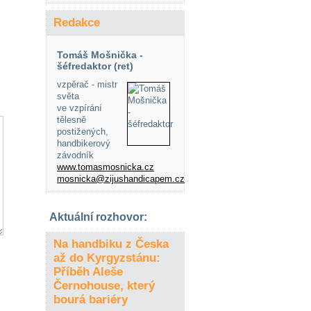
Redakce
Tomáš Mošnička -
šéfredaktor (ret)
vzpěrač - mistr
světa
ve vzpírání
tělesně
postižených,
handbikerový
závodník
www.tomasmosnicka.cz
mosnicka@zijushandicapem.cz
Aktuální rozhovor:
Na handbiku z Česka
až do Kyrgyzstánu:
Příběh Aleše
Černohouse, který
bourá bariéry