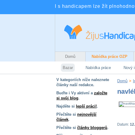
I s handicapem lze žít plnohodnotn
Domů
Nabídka práce OZP
Bazar
Nabídka práce
Nový i
V kategoriích níže naleznete
Domů
>
I
články naší redakce.
navlé
Buďte i Vy aktivní a
založte
si svůj blog
.
Najděte si
lepší práci!
.
Přečtěte si
nejnovější
článek
.
Datum:
12.
Přečtěte si
články bloggerů
.