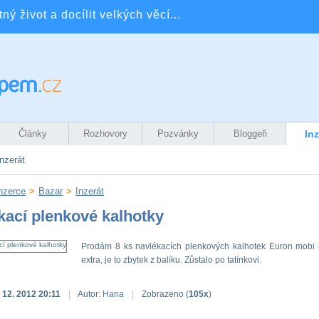
ý život a docílit velkých věcí...
Články
Rozhovory
Pozvánky
Bloggeři
In
nzerát
nzerce
>
Bazar
>
Inzerát
kací plenkové kalhotky
Prodám 8 ks navlékacích plenkových kalhotek Euron mobi
extra, je to zbytek z balíku. Zůstalo po tatínkovi.
 12. 2012 20:11
|
Autor:
Hana
|
Zobrazeno (
105x
)