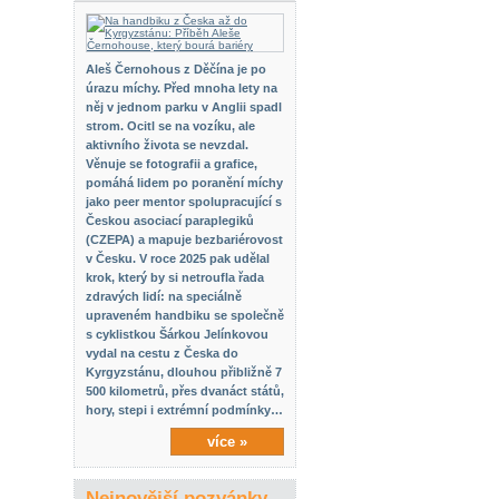
Aleš Černohous z Děčína je po
úrazu míchy. Před mnoha lety na
něj v jednom parku v Anglii spadl
strom. Ocitl se na vozíku, ale
aktivního života se nevzdal.
Věnuje se fotografii a grafice,
pomáhá lidem po poranění míchy
jako peer mentor spolupracující s
Českou asociací paraplegiků
(CZEPA) a mapuje bezbariérovost
v Česku. V roce 2025 pak udělal
krok, který by si netroufla řada
zdravých lidí: na speciálně
upraveném handbiku se společně
s cyklistkou Šárkou Jelínkovou
vydal na cestu z Česka do
Kyrgyzstánu, dlouhou přibližně 7
500 kilometrů, přes dvanáct států,
hory, stepi i extrémní podmínky…
více »
Nejnovější pozvánky