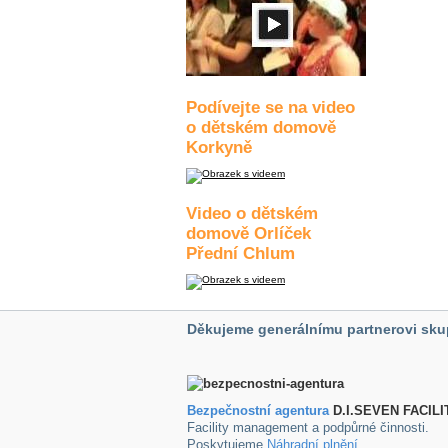
Podívejte se na video
o dětském domově
Korkyně
Video o dětském
domově Orlíček
Přední Chlum
Děkujeme generálnímu partnerovi sku
Bezpečnostní agentura
D.I.SEVEN FACILI
Facility management a podpůrné činnosti.
Poskytujeme
Náhradní plnění
.