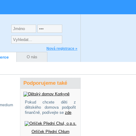
Nová registrace »
zerce
O nás
Podporujeme také
Pokud chcete děti z
 medium
dětského domova podpořit
finančně, podívejte se
zde
.
Orlíček Přední Chlum