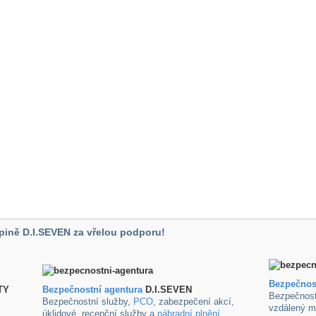
pině D.I.SEVEN za vřelou podporu!
Bezpečnos
TY
B
ezpečnostní agentura
D.I.SEVEN
Bezpečnost
Bezpečnostní služby,
PCO
, zabezpečení akcí,
vzdálený m
úklidové ,recepční služby a
náhradní plnění
.