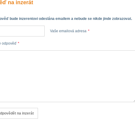
ď na inzerát
věď bude inzerentovi odeslána emailem a nebude se nikde jinde zobrazovat.
Vaše emailová adresa
*
e odpověď
*