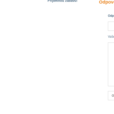
Příjemnou zábavu!
Odpově
S handicapem
na cestách
Odpo
Zdraví
a pomůcky
Vaš
Vzdělání, práce
a příspěvky
Náhradní
plnění
Rodina a děti
Společné zájmy
a volný čas