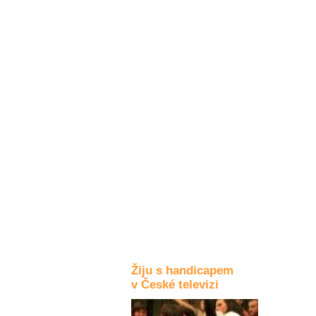
Kultura a akce
Rozhovory
a příběhy
osobností
Sport
zdravotně
postižených
Žiju s humorem
Žiju s handicapem
v České televizi