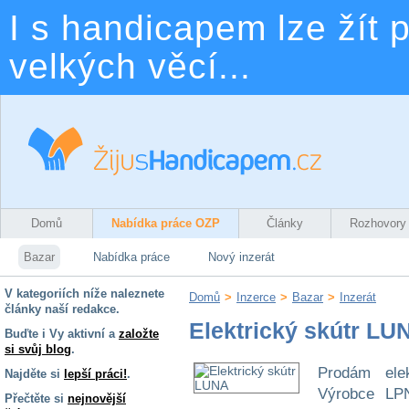
I s handicapem lze žít p
velkých věcí...
Domů
Nabídka práce OZP
Články
Rozhovory
Bazar
Nabídka práce
Nový inzerát
V kategoriích níže naleznete
Domů
>
Inzerce
>
Bazar
>
Inzerát
články naší redakce.
Elektrický skútr LU
Buďte i Vy aktivní a
založte
si svůj blog
.
Prodám elek
Najděte si
lepší práci!
.
Výrobce LPN
Přečtěte si
nejnovější