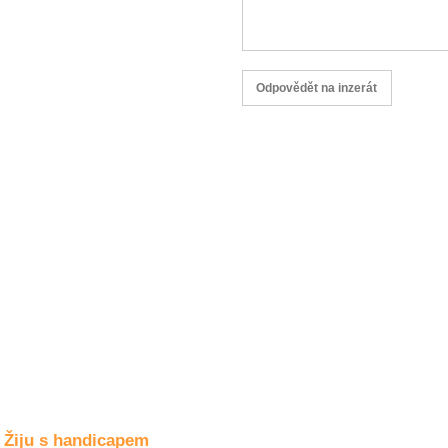
Společné zájmy
a volný čas
Kultura a akce
Rozhovory
a příběhy
osobností
Sport
zdravotně
postižených
Žiju s humorem
Žiju s handicapem