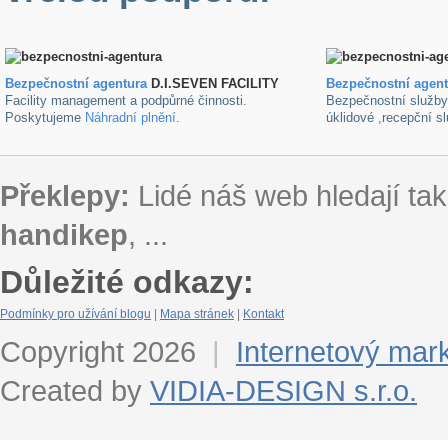
Bezpečnostní agentura
D.I.SEVEN FACILITY
B
ezpečnostní agen
Facility management a podpůrné činnosti.
Bezpečnostní služb
Poskytujeme
Náhradní plnění
.
úklidové ,recepční s
Překlepy:
Lidé náš web hledají tak
handikep
, ...
Důležité odkazy:
Podmínky pro užívání blogu
|
Mapa stránek
|
Kontakt
Copyright 2026
|
Internetový mar
Created by
VIDIA-DESIGN s.r.o.