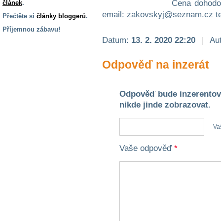
Cena dohodou
článek
.
email: zakovskyj@seznam.cz te
Přečtěte si
články bloggerů
.
Příjemnou zábavu!
Datum:
13. 2. 2020 22:20
|
Aut
S handicapem
na cestách
Odpověď na inzerát
Zdraví
a pomůcky
Odpověď bude inzerentov
nikde jinde zobrazovat.
Vzdělání, práce
a příspěvky
Va
Vaše odpověď
*
Náhradní
plnění
Rodina a děti