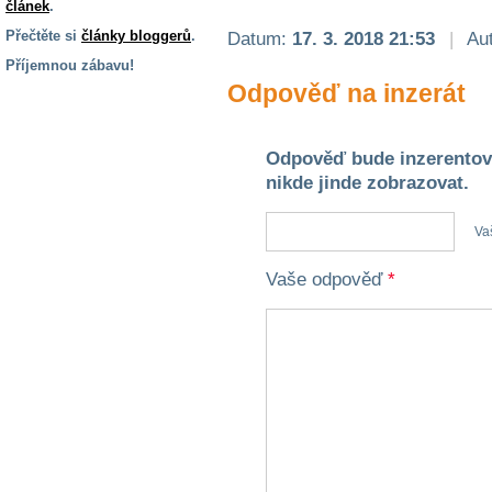
článek
.
Přečtěte si
články bloggerů
.
Datum:
17. 3. 2018 21:53
|
Aut
Příjemnou zábavu!
Odpověď na inzerát
S handicapem
na cestách
Odpověď bude inzerentov
Zdraví
nikde jinde zobrazovat.
a pomůcky
Va
Vzdělání, práce
a příspěvky
Vaše odpověď
*
Náhradní
plnění
Rodina a děti