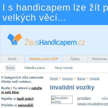
I s handicapem lze žít p
velkých věcí...
Domů
Nabídka práce OZP
Články
Rozhovory
Bazar
Nabídka práce
Nový inzerát
V kategoriích níže naleznete
Domů
>
Inzerce
>
Bazar
>
Inzerát
články naší redakce.
Invalidní vozíky
Buďte i Vy aktivní a
založte
si svůj blog
.
prodám víc
Najděte si
lepší práci!
.
www.invalidnivoz
Přečtěte si
nejnovější