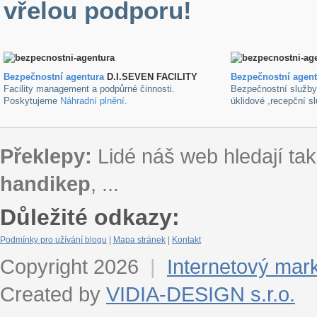
vřelou podporu!
Bezpečnostní agentura
D.I.SEVEN FACILITY
B
ezpečnostní agen
Facility management a podpůrné činnosti.
Bezpečnostní služb
Poskytujeme
Náhradní plnění
.
úklidové ,recepční s
Překlepy:
Lidé náš web hledají tak
handikep
, ...
Důležité odkazy:
Podmínky pro užívání blogu
|
Mapa stránek
|
Kontakt
Copyright 2026
|
Internetový mar
Created by
VIDIA-DESIGN s.r.o.