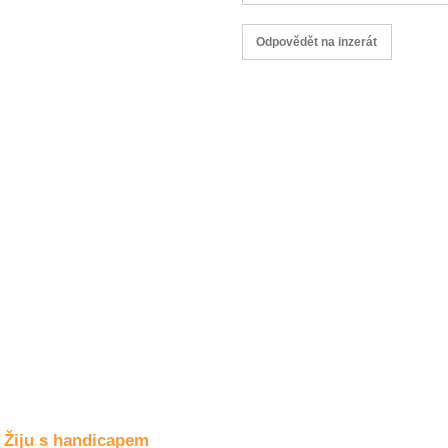
Společné zájmy
a volný čas
Kultura a akce
Rozhovory
a příběhy
osobností
Sport
zdravotně
postižených
Žiju s humorem
Žiju s handicapem