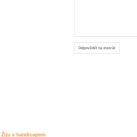
Společné zájmy
a volný čas
Kultura a akce
Rozhovory
a příběhy
osobností
Sport
zdravotně
postižených
Žiju s humorem
Žiju s handicapem