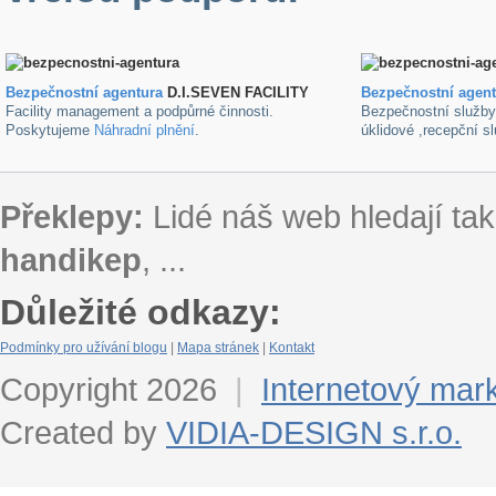
Bezpečnostní agentura
D.I.SEVEN FACILITY
B
ezpečnostní agen
Facility management a podpůrné činnosti.
Bezpečnostní služb
Poskytujeme
Náhradní plnění
.
úklidové ,recepční s
Překlepy:
Lidé náš web hledají tak
handikep
, ...
Důležité odkazy:
Podmínky pro užívání blogu
|
Mapa stránek
|
Kontakt
Copyright 2026
|
Internetový mar
Created by
VIDIA-DESIGN s.r.o.