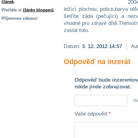
200
článek
.
ležící plochou, police,barva ol
Přečtěte si
články bloggerů
.
šetříte záda (pečující) a ne
Příjemnou zábavu!
vhodné pro zdravé dítě.Třemošn
S handicapem
zaslat foto.
na cestách
Datum:
3. 12. 2012 14:57
|
Aut
Zdraví
a pomůcky
Odpověď na inzerát
Vzdělání, práce
a příspěvky
Odpověď bude inzerentov
nikde jinde zobrazovat.
Náhradní
plnění
Va
Vaše odpověď
*
Rodina a děti