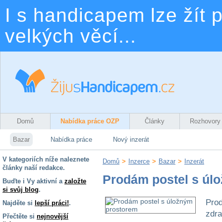
I s handicapem lze žít p
velkých věcí...
Domů
Nabídka práce OZP
Články
Rozhovory
Bazar
Nabídka práce
Nový inzerát
V kategoriích níže naleznete
Domů
>
Inzerce
>
Bazar
>
Inzerát
články naší redakce.
Prodám postel s úl
Buďte i Vy aktivní a
založte
si svůj blog
.
Pro
Najděte si
lepší práci!
.
zd
Přečtěte si
nejnovější