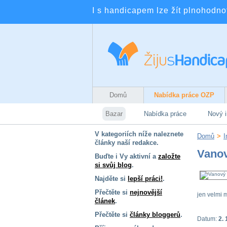
I s handicapem lze žít plnohodnotn
Domů
Nabídka práce OZP
Bazar
Nabídka práce
Nový i
V kategoriích níže naleznete
Domů
>
I
články naší redakce.
Vano
Buďte i Vy aktivní a
založte
si svůj blog
.
Najděte si
lepší práci!
.
Přečtěte si
nejnovější
jen velmi 
článek
.
Přečtěte si
články bloggerů
.
Datum:
2. 