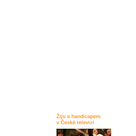
Kultura a akce
Rozhovory
a příběhy
osobností
Sport
zdravotně
postižených
Žiju s humorem
Žiju s handicapem
v České televizi