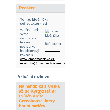
Redakce
Tomáš Mošnička -
šéfredaktor (ret)
vzpěrač - mistr
světa
ve vzpírání
tělesně
postižených,
handbikerový
závodník
www.tomasmosnicka.cz
mosnicka@zijushandicapem.cz
Aktuální rozhovor:
Na handbiku z Česka
až do Kyrgyzstánu:
Příběh Aleše
Černohouse, který
bourá bariéry