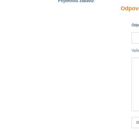
Příjemnou zábavu!
Odpově
S handicapem
na cestách
Odpo
Zdraví
a pomůcky
Vaš
Vzdělání, práce
a příspěvky
Náhradní
plnění
Rodina a děti
Společné zájmy
a volný čas