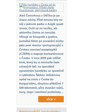
Aleš Černohous z Děčína je po
úrazu míchy. Před mnoha lety na
něj v jednom parku v Anglii spadl
strom. Ocitl se na vozíku, ale
aktivního života se nevzdal.
Věnuje se fotografii a grafice,
pomáhá lidem po poranění míchy
jako peer mentor spolupracující s
Českou asociací paraplegiků
(CZEPA) a mapuje bezbariérovost
v Česku. V roce 2025 pak udělal
krok, který by si netroufla řada
zdravých lidí: na speciálně
upraveném handbiku se společně
s cyklistkou Šárkou Jelínkovou
vydal na cestu z Česka do
Kyrgyzstánu, dlouhou přibližně 7
500 kilometrů, přes dvanáct států,
hory, stepi i extrémní podmínky…
více »
Nejnovější pozvánky