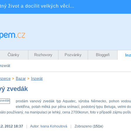
ý život a docílit velkých věcí...
Články
Rozhovory
Pozvánky
Bloggeři
In
nzerát
nzerce
>
Bazar
>
Inzerát
vý zvedák
prodám vanový zvedák typ Aquatec, výroba Německo, pohon vodou
elektřina, potah měká pur pěna snímací, podobný typu Beluga, velmi do
málo používaný, na manipulaci je lehký, cena 2700korun, foto v případě zájmu pošl
12. 2012 18:37
|
Autor:
Ivana Kohoutová
|
Zobrazeno (
151x
)