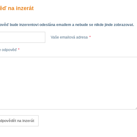
ď na inzerát
věď bude inzerentovi odeslána emailem a nebude se nikde jinde zobrazovat.
Vaše emailová adresa
*
e odpověď
*