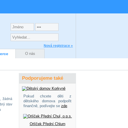
Nová registrace »
zerce
O nás
Podporujeme také
Pokud chcete děti z
, žádná
dětského domova podpořit
brý stav
finančně, podívejte se
zde
.
u
Orlíček Přední Chlum