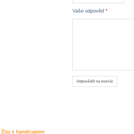
Společné zájmy
a volný čas
Vaše odpověď
*
Kultura a akce
Rozhovory
a příběhy
osobností
Sport
zdravotně
postižených
Žiju s humorem
Žiju s handicapem