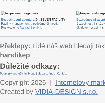
Bezpečnostní agentura
D.I.SEVEN FACILITY
B
ezpečnostní agen
Facility management a podpůrné činnosti.
Bezpečnostní služb
Poskytujeme
Náhradní plnění
.
úklidové ,recepční s
Překlepy:
Lidé náš web hledají tak
handikep
, ...
Důležité odkazy:
Podmínky pro užívání blogu
|
Mapa stránek
|
Kontakt
Copyright 2026
|
Internetový mar
Created by
VIDIA-DESIGN s.r.o.