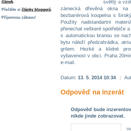
světlý a vz
článek
.
zámecká dřevěná okna na 
Přečtěte si
články bloggerů
.
bezbariérová koupelna s širok
Příjemnou zábavu!
Použity nadstandartní mater
S handicapem
přenechat veškeré spotřebiče 
na cestách
s automatickou branou se nach
bytu náleží předzahrádka, at
Zdraví
grilem. Hezké a klidné pros
a pomůcky
vybavenost v obci. Praha 20mi
e-mail.
Vzdělání, práce
a příspěvky
Datum:
13. 5. 2014 10:34
|
Aut
Náhradní
Odpověď na inzerát
plnění
Odpověď bude inzerentov
Rodina a děti
nikde jinde zobrazovat.
Va