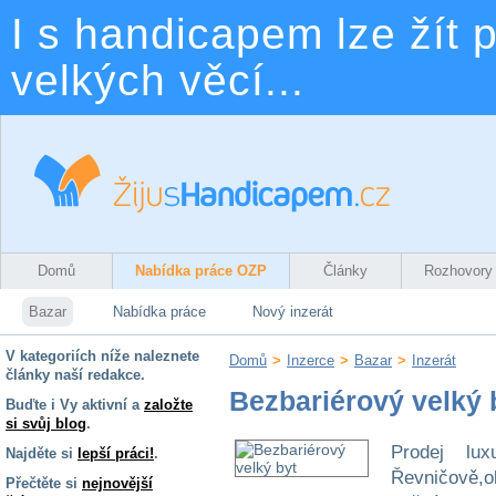
I s handicapem lze žít p
velkých věcí...
Domů
Nabídka práce OZP
Články
Rozhovory
Bazar
Nabídka práce
Nový inzerát
V kategoriích níže naleznete
Domů
>
Inzerce
>
Bazar
>
Inzerát
články naší redakce.
Bezbariérový velký 
Buďte i Vy aktivní a
založte
si svůj blog
.
Prodej lu
Najděte si
lepší práci!
.
Řevničově,o
Přečtěte si
nejnovější