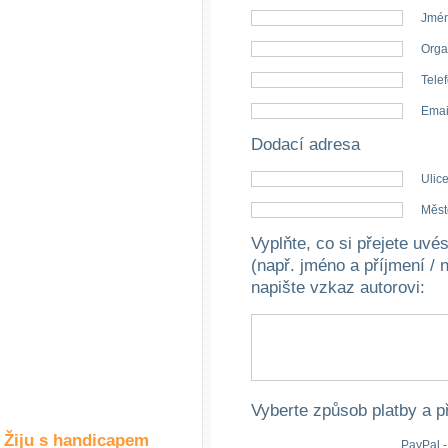
Společné zájmy
Jmén
a volný čas
Orga
Kultura a akce
Telef
Emai
Dodací adresa
Rozhovory
a příběhy
Ulice
osobností
Měst
Sport
Vyplňte, co si přejete uv
zdravotně
postižených
(např. jméno a příjmení / 
napište vzkaz autorovi
:
Žiju s humorem
Vyberte způsob platby a p
Žiju s handicapem
PayPal -