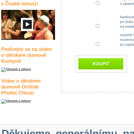
v České televizi
v násled
bankovn
po dobu 
na uved
osobně v
rezervov
po zapla
Podívejte se na video
o dětském domově
Korkyně
Video o dětském
domově Orlíček
Přední Chlum
Děkujeme generálnímu pa