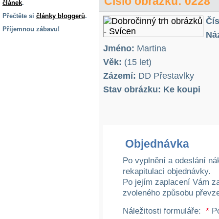
Číslo obrázku: 0228
článek
.
Přečtěte si
články bloggerů
.
Čís
Příjemnou zábavu!
Ná
S handicapem
Jméno:
Martina
na cestách
Věk:
(15 let)
Zázemí:
DD Přestavlky
Zdraví
a pomůcky
Stav obrázku: Ke koupi
Vzdělání, práce
a příspěvky
Objednávka
Náhradní
plnění
Po vyplnění a odeslání ná
rekapitulaci objednávky.
Po jejím zaplacení Vám z
Rodina a děti
zvoleného způsobu převze
Náležitosti formuláře:
*
Po