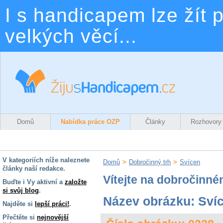
I s handicapem lze žít p
velkých věcí...
Domů
Nabídka práce OZP
Články
Rozhovory
V kategoriích níže naleznete
Domů
>
Dobročinný trh
>
Svícen
články naší redakce.
Vítejte na dobročinné
Buďte i Vy aktivní a
založte
si svůj blog
.
Název obrázku: Sví
Najděte si
lepší práci!
.
Přečtěte si
nejnovější