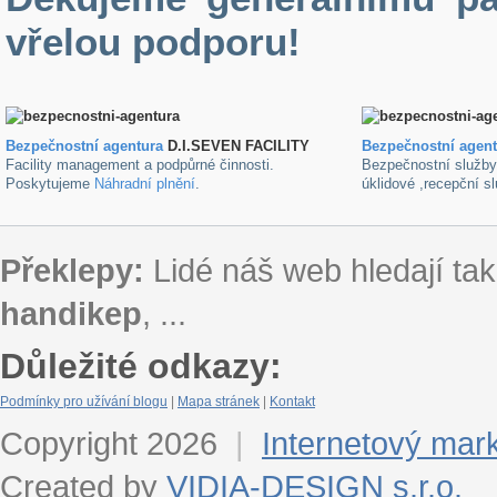
vřelou podporu!
Bezpečnostní agentura
D.I.SEVEN FACILITY
B
ezpečnostní agen
Facility management a podpůrné činnosti.
Bezpečnostní služb
Poskytujeme
Náhradní plnění
.
úklidové ,recepční s
Překlepy:
Lidé náš web hledají tak
handikep
, ...
Důležité odkazy:
Podmínky pro užívání blogu
|
Mapa stránek
|
Kontakt
Copyright 2026
|
Internetový mar
Created by
VIDIA-DESIGN s.r.o.