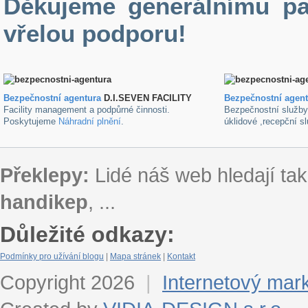
Děkujeme generálnímu pa
vřelou podporu!
Bezpečnostní agentura
D.I.SEVEN FACILITY
B
ezpečnostní agen
Facility management a podpůrné činnosti.
Bezpečnostní služb
Poskytujeme
Náhradní plnění
.
úklidové ,recepční s
Překlepy:
Lidé náš web hledají tak
handikep
, ...
Důležité odkazy:
Podmínky pro užívání blogu
|
Mapa stránek
|
Kontakt
Copyright 2026
|
Internetový mar