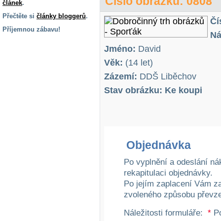
Číslo obrázku: 0808
článek
.
Přečtěte si
články bloggerů
.
Čí
Příjemnou zábavu!
Ná
S handicapem
Jméno:
David
na cestách
Věk:
(14 let)
Zázemí:
DDŠ Liběchov
Zdraví
a pomůcky
Stav obrázku: Ke koupi
Vzdělání, práce
a příspěvky
Objednávka
Náhradní
plnění
Po vyplnění a odeslání ná
rekapitulaci objednávky.
Po jejím zaplacení Vám z
Rodina a děti
zvoleného způsobu převze
Náležitosti formuláře:
*
Po