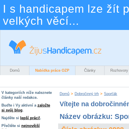
I s handicapem lze žít p
velkých věcí...
Domů
Nabídka práce OZP
Články
Rozhovory
V kategoriích níže naleznete
Domů
>
Dobročinný trh
>
Sporťák
články naší redakce.
Vítejte na dobročinné
Buďte i Vy aktivní a
založte
si svůj blog
.
Název obrázku: Spo
Najděte si
lepší práci!
.
Přečtěte si
nejnovější