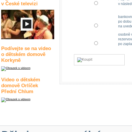
v České televizi
v násled
bankovn
po dobu 
na uved
osobně v
rezervov
po zapla
Podívejte se na video
o dětském domově
Korkyně
Video o dětském
domově Orlíček
Přední Chlum