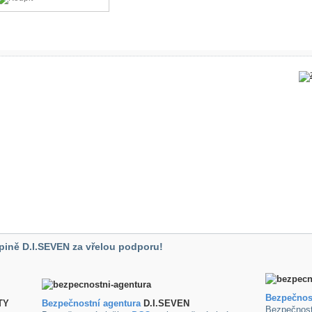
pině D.I.SEVEN za vřelou podporu!
Bezpečnos
TY
B
ezpečnostní agentura
D.I.SEVEN
Bezpečnost