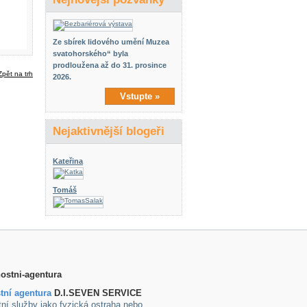
Ze sbírek lidového umění Muzea
svatohorského“ byla
prodloužena až do 31. prosince
2026.
Vstupte »
Nejaktivnější blogeři
Kateřina
Tomáš
tní agentura
D.I.SEVEN SERVICE
ní služby jako fyzická ostraha nebo