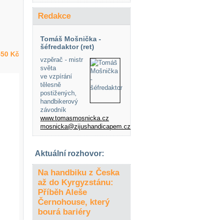
Redakce
Tomáš Mošnička -
šéfredaktor (ret)
50 Kč
vzpěrač - mistr
světa
ve vzpírání
tělesně
postižených,
handbikerový
závodník
www.tomasmosnicka.cz
mosnicka@zijushandicapem.cz
Aktuální rozhovor:
Na handbiku z Česka
až do Kyrgyzstánu:
Příběh Aleše
Černohouse, který
bourá bariéry