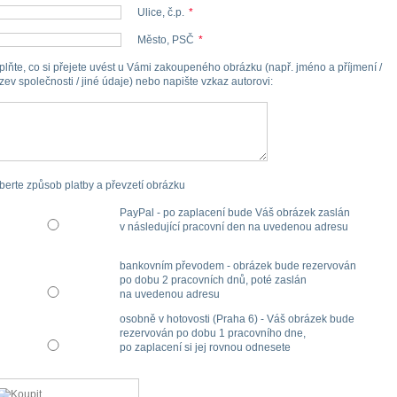
Ulice, č.p.
*
Město, PSČ
*
plňte, co si přejete uvést u Vámi zakoupeného obrázku (např. jméno a příjmení /
zev společnosti / jiné údaje) nebo napište vzkaz autorovi
:
berte způsob platby a převzetí obrázku
PayPal - po zaplacení bude Váš obrázek zaslán
v následující pracovní den na uvedenou adresu
bankovním převodem - obrázek bude rezervován
po dobu 2 pracovních dnů, poté zaslán
na uvedenou adresu
osobně v hotovosti (Praha 6) - Váš obrázek bude
rezervován po dobu 1 pracovního dne,
po zaplacení si jej rovnou odnesete