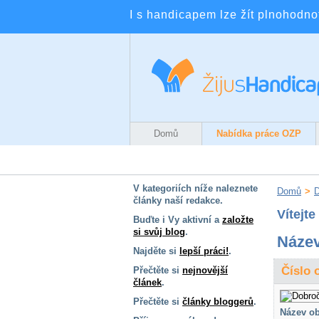
I s handicapem lze žít plnohodnotn
Domů
Nabídka práce OZP
V kategoriích níže naleznete
Domů
>
D
články naší redakce.
Vítejt
Buďte i Vy aktivní a
založte
si svůj blog
.
Název
Najděte si
lepší práci!
.
Číslo 
Přečtěte si
nejnovější
článek
.
Přečtěte si
články bloggerů
.
Název ob