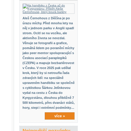
Aleš Černohous z Děčína je po
úrazu míchy. Před mnoha lety na
něj v jednom parku v Anglii spadl
strom. Ocitl se na vozíku, ale
aktivního života se nevzdal.
Věnuje se fotografii a grafice,
pomáhá lidem po poranění míchy
jako peer mentor spolupracující s
Českou asociací paraplegiků
(CZEPA) a mapuje bezbariérovost
v Česku. V roce 2025 pak udělal
krok, který by si netroufla řada
zdravých lidí: na speciálně
upraveném handbiku se společně
s cyklistkou Šárkou Jelínkovou
vydal na cestu z Česka do
Kyrgyzstánu, dlouhou přibližně 7
500 kilometrů, přes dvanáct států,
hory, stepi i extrémní podmínky…
více »
Nejnovější pozvánky