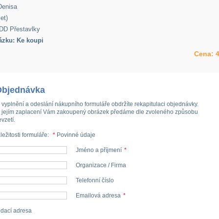
enisa
et)
DD Přestavlky
ázku: Ke koupi
Cena:
4
Objednávka
 vyplnění a odeslání nákupního formuláře obdržíte rekapitulaci objednávky.
 jejím zaplacení Vám zakoupený obrázek předáme dle zvoleného způsobu
evzetí.
ležitosti formuláře:
*
Povinné údaje
Jméno a příjmení
*
Organizace / Firma
Telefonní číslo
Emailová adresa
*
dací adresa