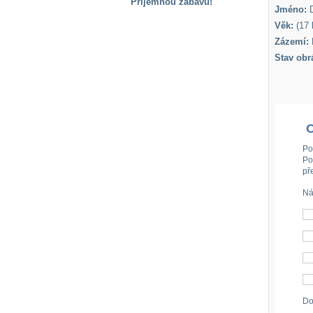
Příjemnou zábavu!
Jméno:
D
S handicapem
Věk:
(17 l
na cestách
Zázemí:
Stav obr
Zdraví
a pomůcky
Vzdělání, práce
a příspěvky
Po
Po
př
Náhradní
plnění
Ná
Rodina a děti
Společné zájmy
a volný čas
Do