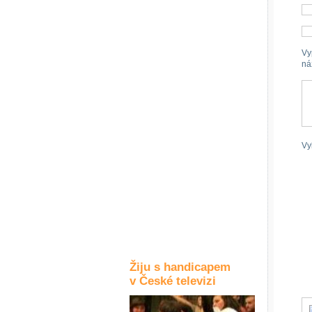
Kultura a akce
Vy
ná
Rozhovory
a příběhy
osobností
Sport
zdravotně
postižených
Vy
Žiju s humorem
Žiju s handicapem
v České televizi