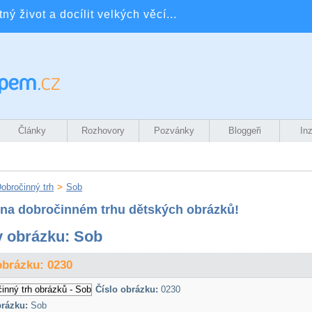
ý život a docílit velkých věcí...
Články
Rozhovory
Pozvánky
Bloggeři
In
obročinný trh
>
Sob
e na dobročinném trhu dětských obrázků!
 obrázku: Sob
obrázku: 0230
Číslo obrázku:
0230
rázku:
Sob