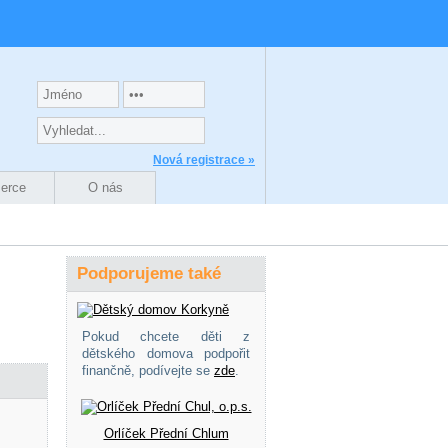
Nová registrace »
zerce
O nás
Podporujeme také
Pokud chcete děti z
dětského domova podpořit
finančně, podívejte se
zde
.
Orlíček Přední Chlum