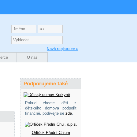
Nová registrace »
zerce
O nás
Podporujeme také
Pokud chcete děti z
dětského domova podpořit
finančně, podívejte se
zde
.
Orlíček Přední Chlum