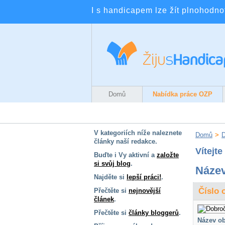
I s handicapem lze žít plnohodnotn
Domů
Nabídka práce OZP
V kategoriích níže naleznete
Domů
>
D
články naší redakce.
Vítejt
Buďte i Vy aktivní a
založte
si svůj blog
.
Název
Najděte si
lepší práci!
.
Číslo 
Přečtěte si
nejnovější
článek
.
Přečtěte si
články bloggerů
.
Název ob