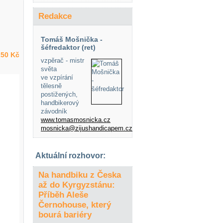
Redakce
Tomáš Mošnička -
šéfredaktor (ret)
50 Kč
vzpěrač - mistr
světa
ve vzpírání
tělesně
postižených,
handbikerový
závodník
www.tomasmosnicka.cz
mosnicka@zijushandicapem.cz
Aktuální rozhovor:
Na handbiku z Česka
až do Kyrgyzstánu:
Příběh Aleše
Černohouse, který
bourá bariéry