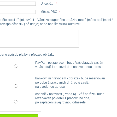
Ulice, č.p.
*
Město, PSČ
*
plňte, co si přejete uvést u Vámi zakoupeného obrázku (např. jméno a příjmení /
zev společnosti / jiné údaje) nebo napište vzkaz autorovi
:
berte způsob platby a převzetí obrázku
PayPal - po zaplacení bude Váš obrázek zaslán
v následující pracovní den na uvedenou adresu
bankovním převodem - obrázek bude rezervován
po dobu 2 pracovních dnů, poté zaslán
na uvedenou adresu
osobně v hotovosti (Praha 6) - Váš obrázek bude
rezervován po dobu 1 pracovního dne,
po zaplacení si jej rovnou odnesete