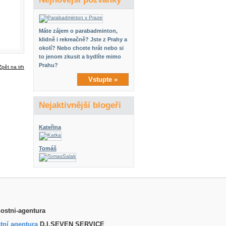
Máte zájem o parabadminton,
klidně i rekreačně? Jste z Prahy a
okolí? Nebo chcete hrát nebo si
to jenom zkusit a bydlíte mimo
Prahu?
Vstupte »
Nejaktivnější blogeři
Kateřina
Tomáš
tní agentura
D.I.SEVEN SERVICE