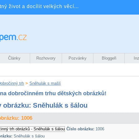
ý život a docílit velkých věcí...
Články
Rozhovory
Pozvánky
Bloggeři
In
obročinný trh
>
Sněhulák s mašlí
e na dobročinném trhu dětských obrázků!
 obrázku: Sněhulák s šálou
obrázku: 1006
Číslo obrázku:
1006
rázku:
Sněhulák s šálou