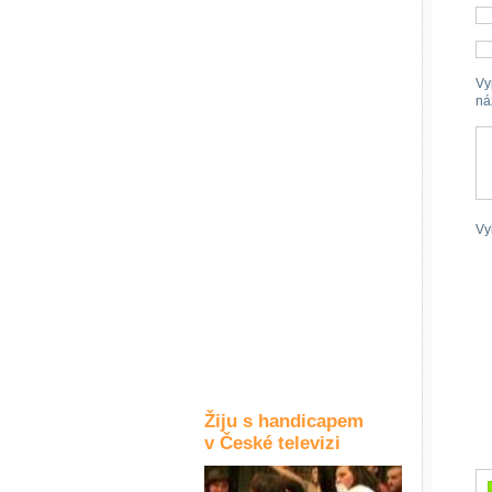
Kultura a akce
Vy
ná
Rozhovory
a příběhy
osobností
Sport
zdravotně
postižených
Vy
Žiju s humorem
Žiju s handicapem
v České televizi