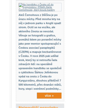
Aleš Černohous z Děčína je po
úrazu míchy. Před mnoha lety na
něj v jednom parku v Anglii spadl
strom. Ocitl se na vozíku, ale
aktivního života se nevzdal.
Věnuje se fotografii a grafice,
pomáhá lidem po poranění míchy
jako peer mentor spolupracující s
Českou asociací paraplegiků
(CZEPA) a mapuje bezbariérovost
v Česku. V roce 2025 pak udělal
krok, který by si netroufla řada
zdravých lidí: na speciálně
upraveném handbiku se společně
s cyklistkou Šárkou Jelínkovou
vydal na cestu z Česka do
Kyrgyzstánu, dlouhou přibližně 7
500 kilometrů, přes dvanáct států,
hory, stepi i extrémní podmínky…
více »
Nejnovější pozvánky