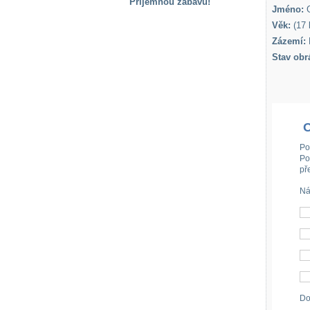
Příjemnou zábavu!
Jméno:
G
S handicapem
Věk:
(17 l
na cestách
Zázemí:
Stav obr
Zdraví
a pomůcky
Vzdělání, práce
a příspěvky
Po
Po
př
Náhradní
plnění
Ná
Rodina a děti
Společné zájmy
a volný čas
Do