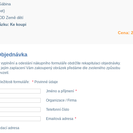
ábina
et)
DD Země dětí
ázku: Ke koupi
Cena:
2
Objednávka
 vyplnění a odeslání nákupního formuláře obdržíte rekapitulaci objednávky.
 jejím zaplacení Vám zakoupený obrázek předáme dle zvoleného způsobu
evzetí.
ležitosti formuláře:
*
Povinné údaje
Jméno a příjmení
*
Organizace / Firma
Telefonní číslo
Emailová adresa
*
dací adresa