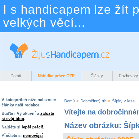
I s handicapem lze žít p
velkých věcí...
Domů
Nabídka práce OZP
Články
Rozhovory
V kategoriích níže naleznete
Domů
>
Dobročinný trh
>
Šípky v lese
články naší redakce.
Vítejte na dobročinné
Buďte i Vy aktivní a
založte
si svůj blog
.
Název obrázku: Šípk
Najděte si
lepší práci!
.
Přečtěte si
nejnovější