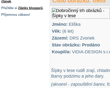
Číslo obrázku: 0905
článek
.
Přečtěte si
články bloggerů
.
Příjemnou zábavu!
S handicapem
Jméno:
Eliška
na cestách
Věk:
(6 let)
Zázemí:
DRS Zvonek
Zdraví
a pomůcky
Stav obrázku: Prodáno
Koupil/a:
VIDIA-DESIGN s.r.
Vzdělání, práce
a příspěvky
Šípky v lese rudě zrají, chladn
Barvy podzimu a jeho dary.
Náhradní
plnění
(akvarel - zapouštění barev, f
Rodina a děti