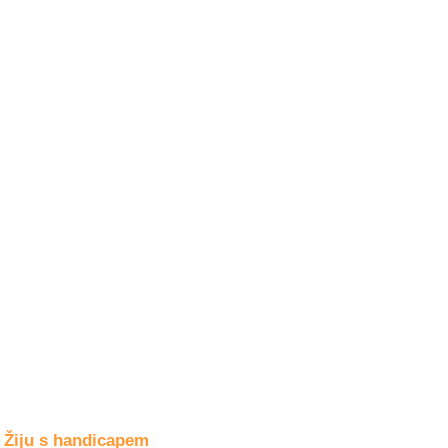
Společné zájmy
a volný čas
Kultura a akce
Rozhovory
a příběhy
osobností
Sport
zdravotně
postižených
Žiju s humorem
Žiju s handicapem