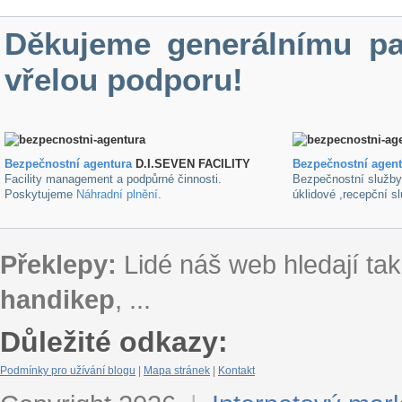
Děkujeme generálnímu pa
vřelou podporu!
Bezpečnostní agentura
D.I.SEVEN FACILITY
B
ezpečnostní agen
Facility management a podpůrné činnosti.
Bezpečnostní služb
Poskytujeme
Náhradní plnění
.
úklidové ,recepční s
Překlepy:
Lidé náš web hledají tak
handikep
, ...
Důležité odkazy:
Podmínky pro užívání blogu
|
Mapa stránek
|
Kontakt