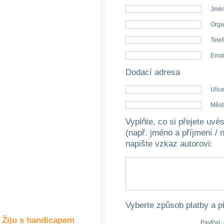
Společné zájmy
Jmén
a volný čas
Orga
Kultura a akce
Telef
Emai
Dodací adresa
Rozhovory
a příběhy
Ulice
osobností
Měst
Sport
Vyplňte, co si přejete uv
zdravotně
postižených
(např. jméno a příjmení / 
napište vzkaz autorovi
:
Žiju s humorem
Vyberte způsob platby a p
Žiju s handicapem
PayPal -