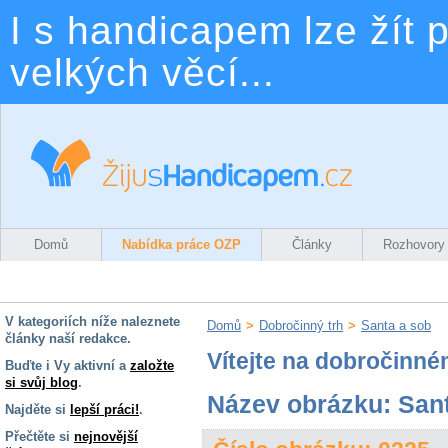
I s handicapem lze žít p
velkých věcí...
Domů
Nabídka práce OZP
Články
Rozhovory
V kategoriích níže naleznete
Domů
>
Dobročinný trh
>
Santa a sob
články naší redakce.
Vítejte na dobročinné
Buďte i Vy aktivní a
založte
si svůj blog
.
Název obrázku: San
Najděte si
lepší práci!
.
Přečtěte si
nejnovější