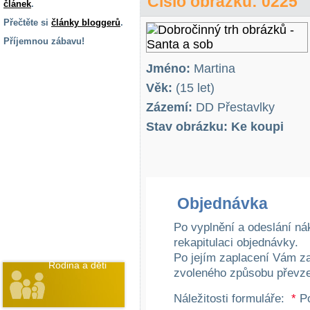
Číslo obrázku: 0225
článek
.
Přečtěte si
články bloggerů
.
Příjemnou zábavu!
S handicapem
Jméno:
Martina
na cestách
Věk:
(15 let)
Zázemí:
DD Přestavlky
Zdraví
a pomůcky
Stav obrázku: Ke koupi
Vzdělání, práce
a příspěvky
Objednávka
Náhradní
plnění
Po vyplnění a odeslání ná
rekapitulaci objednávky.
Po jejím zaplacení Vám z
Rodina a děti
zvoleného způsobu převze
Náležitosti formuláře:
*
Po