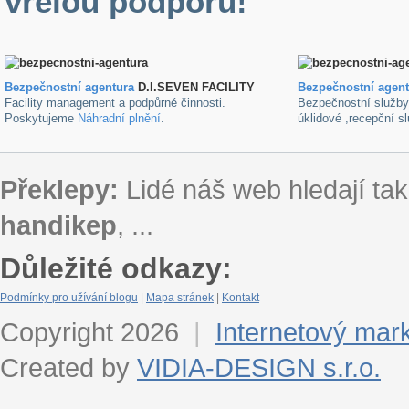
vřelou podporu!
Bezpečnostní agentura
D.I.SEVEN FACILITY
B
ezpečnostní agen
Facility management a podpůrné činnosti.
Bezpečnostní služb
Poskytujeme
Náhradní plnění
.
úklidové ,recepční s
Překlepy:
Lidé náš web hledají tak
handikep
, ...
Důležité odkazy:
Podmínky pro užívání blogu
|
Mapa stránek
|
Kontakt
Copyright 2026
|
Internetový mar
Created by
VIDIA-DESIGN s.r.o.