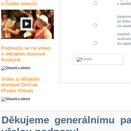
v České televizi
v násled
bankovn
po dobu 
na uved
osobně v
rezervov
po zapla
Podívejte se na video
o dětském domově
Korkyně
Video o dětském
domově Orlíček
Přední Chlum
Děkujeme generálnímu pa