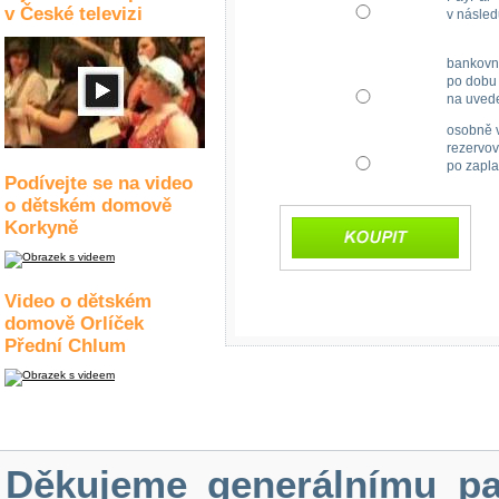
v České televizi
v násled
bankovn
po dobu 
na uved
osobně v
rezervov
po zapla
Podívejte se na video
o dětském domově
Korkyně
Video o dětském
domově Orlíček
Přední Chlum
Děkujeme generálnímu pa