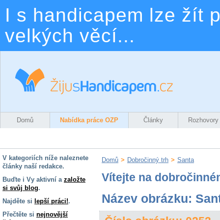
I s handicapem lze žít p
velkých věcí...
Domů
Nabídka práce OZP
Články
Rozhovory
V kategoriích níže naleznete
Domů
>
Dobročinný trh
>
Santa
články naší redakce.
Vítejte na dobročinné
Buďte i Vy aktivní a
založte
si svůj blog
.
Název obrázku: San
Najděte si
lepší práci!
.
Přečtěte si
nejnovější