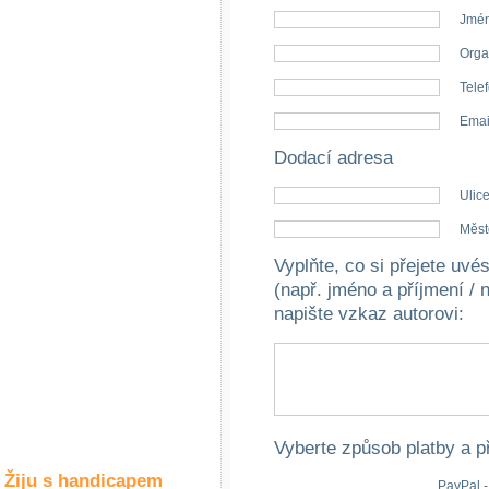
Společné zájmy
Jmén
a volný čas
Orga
Kultura a akce
Telef
Emai
Dodací adresa
Rozhovory
a příběhy
Ulice
osobností
Měst
Sport
Vyplňte, co si přejete uv
zdravotně
postižených
(např. jméno a příjmení / 
napište vzkaz autorovi
:
Žiju s humorem
Vyberte způsob platby a p
Žiju s handicapem
PayPal -