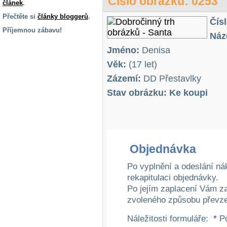
Číslo obrázku: 0253
článek
.
Přečtěte si
články bloggerů
.
Čís
Příjemnou zábavu!
Náz
S handicapem
Jméno:
Denisa
na cestách
Věk:
(17 let)
Zázemí:
DD Přestavlky
Zdraví
a pomůcky
Stav obrázku: Ke koupi
Vzdělání, práce
a příspěvky
Objednávka
Náhradní
plnění
Po vyplnění a odeslání ná
rekapitulaci objednávky.
Po jejím zaplacení Vám z
Rodina a děti
zvoleného způsobu převze
Náležitosti formuláře:
*
Po