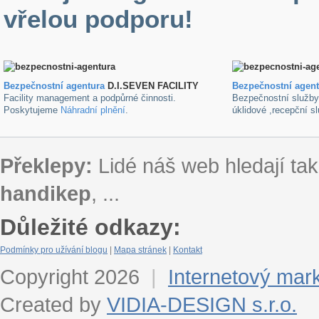
vřelou podporu!
Bezpečnostní agentura
D.I.SEVEN FACILITY
B
ezpečnostní agen
Facility management a podpůrné činnosti.
Bezpečnostní služb
Poskytujeme
Náhradní plnění
.
úklidové ,recepční s
Překlepy:
Lidé náš web hledají tak
handikep
, ...
Důležité odkazy:
Podmínky pro užívání blogu
|
Mapa stránek
|
Kontakt
Copyright 2026
|
Internetový mar
Created by
VIDIA-DESIGN s.r.o.