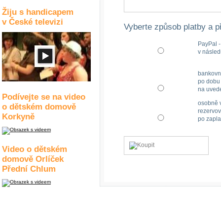
Žiju s handicapem
v České televizi
Vyberte způsob platby a p
PayPal -
v násled
bankovn
po dobu 
na uved
Podívejte se na video
osobně v
o dětském domově
rezervov
Korkyně
po zapla
Video o dětském
domově Orlíček
Přední Chlum