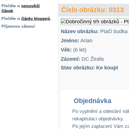
Přečtěte si
nejnovější
Číslo obrázku: 0313
článek
.
Přečtěte si
články bloggerů
.
Příjemnou zábavu!
Název obrázku:
Ptačí budka
S handicapem
na cestách
Jméno:
Arian
Věk:
(6 let)
Zdraví
Zázemí:
DC Žirafa
a pomůcky
Stav obrázku: Ke koupi
Vzdělání, práce
a příspěvky
Náhradní
Objednávka
plnění
Po vyplnění a odeslání ná
rekapitulaci objednávky.
Rodina a děti
Po jejím zaplacení Vám z