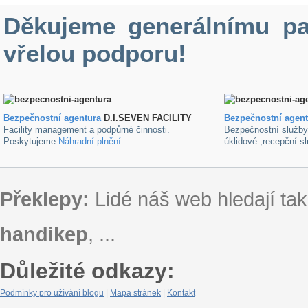
Děkujeme generálnímu pa
vřelou podporu!
Bezpečnostní agentura
D.I.SEVEN FACILITY
B
ezpečnostní agen
Facility management a podpůrné činnosti.
Bezpečnostní služb
Poskytujeme
Náhradní plnění
.
úklidové ,recepční s
Překlepy:
Lidé náš web hledají tak
handikep
, ...
Důležité odkazy:
Podmínky pro užívání blogu
|
Mapa stránek
|
Kontakt