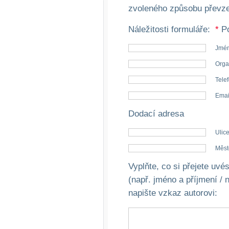
zvoleného způsobu převze
Společné zájmy
a volný čas
Náležitosti formuláře:
*
Po
Jmén
Kultura a akce
Orga
Telef
Rozhovory
Emai
a příběhy
osobností
Dodací adresa
Sport
Ulice
zdravotně
postižených
Měst
Vyplňte, co si přejete uv
Žiju s humorem
(např. jméno a příjmení / 
napište vzkaz autorovi
: