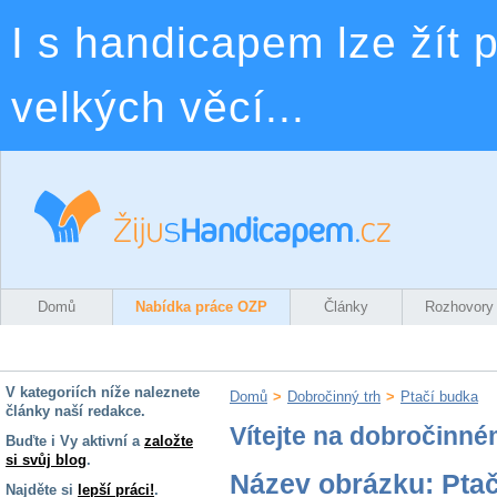
I s handicapem lze žít p
velkých věcí...
Domů
Nabídka práce OZP
Články
Rozhovory
V kategoriích níže naleznete
Domů
>
Dobročinný trh
>
Ptačí budka
články naší redakce.
Vítejte na dobročinné
Buďte i Vy aktivní a
založte
si svůj blog
.
Název obrázku: Pta
Najděte si
lepší práci!
.